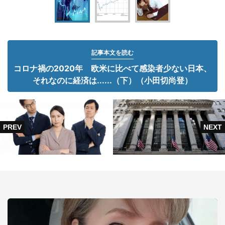
記事本文を読む
コロナ禍の2020年 欧米に比べて感染者少ない日本、
それなのに経済は......（下）（小田切尚登）