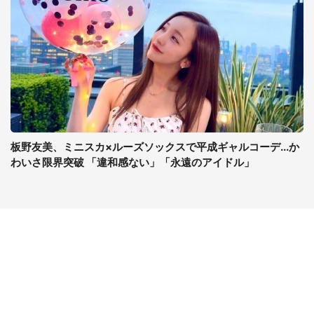
板野友美、ミニスカ×ルーズソックスで平成ギャルコーデ...か
わいさ限界突破 「違和感ない」「永遠のアイドル」
コンテンツ
関連サイト
最新記事一覧
J-CASTニュース
コラムざんまい
J-CASTトレンド