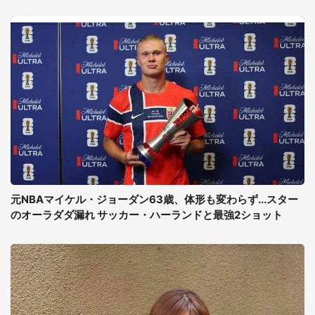
元NBAマイケル・ジョーダン63歳、体形も変わらず...スター
のオーラダダ漏れ サッカー・ハーランドと最強2ショット