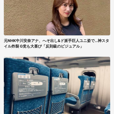
元NHK中川安奈アナ、へそ出し&ド派手巨人ユニ姿で...神スタ
イル炸裂 G党も大喜び「反則級のビジュアル」