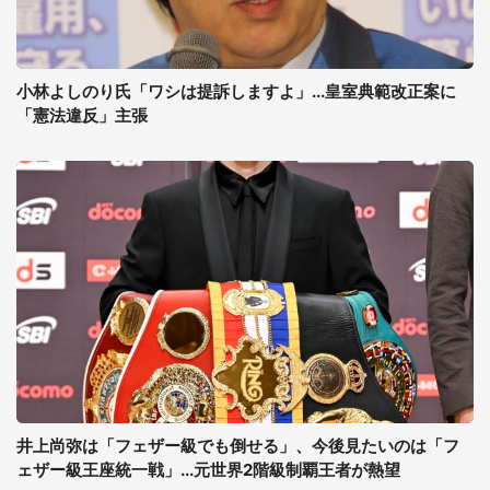
小林よしのり氏「ワシは提訴しますよ」...皇室典範改正案に
「憲法違反」主張
井上尚弥は「フェザー級でも倒せる」、今後見たいのは「フ
ェザー級王座統一戦」...元世界2階級制覇王者が熱望