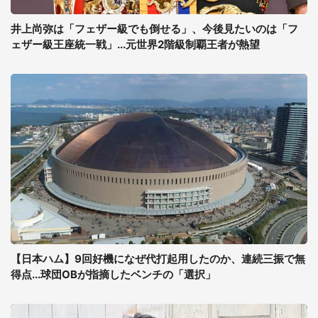
井上尚弥は「フェザー級でも倒せる」、今後見たいのは「フ
ェザー級王座統一戦」...元世界2階級制覇王者が熱望
【日本ハム】9回好機になぜ代打起用したのか、連続三振で無
得点...球団OBが指摘したベンチの「選択」