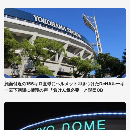
顔面付近の155キロ直球にヘルメット叩きつけたDeNAルーキ
ー宮下朝陽に擁護の声 「負けん気必要」と球団OB