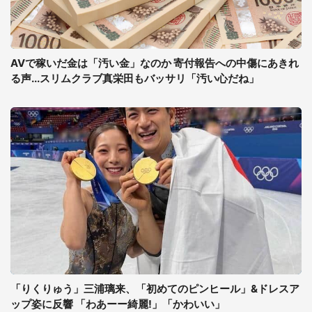
AVで稼いだ金は「汚い金」なのか 寄付報告への中傷にあきれ
る声...スリムクラブ真栄田もバッサリ「汚い心だね」
「りくりゅう」三浦璃来、「初めてのピンヒール」&ドレスア
ップ姿に反響 「わあーー綺麗!」「かわいい」