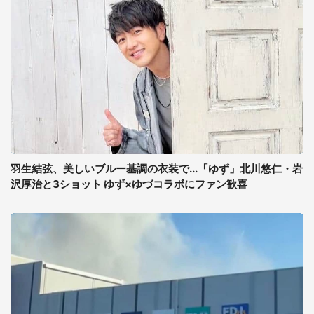
羽生結弦、美しいブルー基調の衣装で...「ゆず」北川悠仁・岩
沢厚治と3ショット ゆず×ゆづコラボにファン歓喜