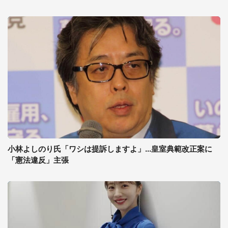
小林よしのり氏「ワシは提訴しますよ」...皇室典範改正案に
「憲法違反」主張