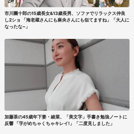
市川團十郎の15歳長女&13歳長男、ソファでリラックス仲良
し2ショ 「海老蔵さんにも麻央さんにも似てますね」「大人に
なったな~」
加藤茶の45歳年下妻・綾菜、「美文字」手書き勉強ノートに
反響 「字がめちゃくちゃキレイ!」「二度見しました」