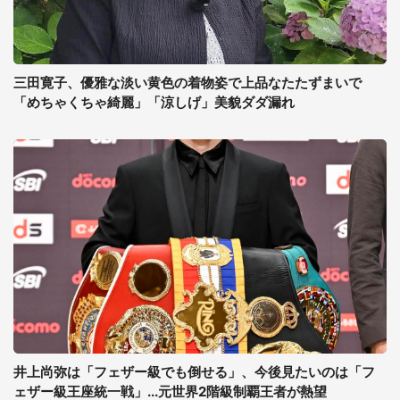
三田寛子、優雅な淡い黄色の着物姿で上品なたたずまいで
「めちゃくちゃ綺麗」「涼しげ」美貌ダダ漏れ
井上尚弥は「フェザー級でも倒せる」、今後見たいのは「フ
ェザー級王座統一戦」...元世界2階級制覇王者が熱望