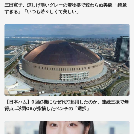
三田寛子、涼しげ淡いグレーの着物姿で変わらぬ美貌 「綺麗
すぎる」「いつも若々しくて美しい」
【日本ハム】9回好機になぜ代打起用したのか、連続三振で無
得点...球団OBが指摘したベンチの「選択」