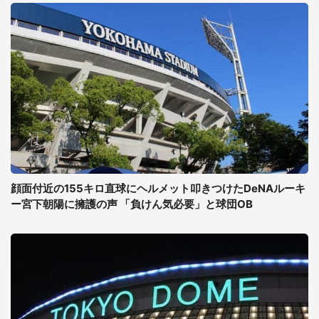
顔面付近の155キロ直球にヘルメット叩きつけたDeNAルーキ
ー宮下朝陽に擁護の声 「負けん気必要」と球団OB