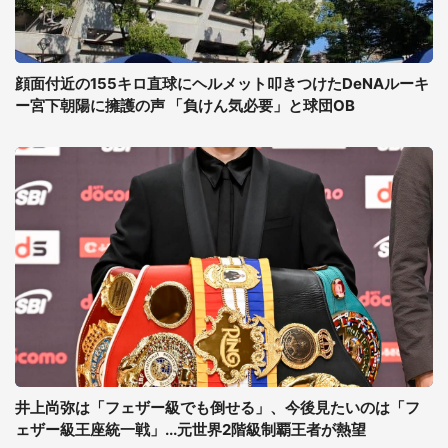
顔面付近の155キロ直球にヘルメット叩きつけたDeNAルーキ
ー宮下朝陽に擁護の声 「負けん気必要」と球団OB
井上尚弥は「フェザー級でも倒せる」、今後見たいのは「フ
ェザー級王座統一戦」...元世界2階級制覇王者が熱望