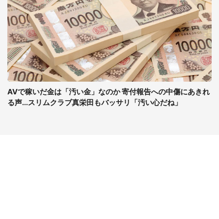
AVで稼いだ金は「汚い金」なのか 寄付報告への中傷にあきれ
る声...スリムクラブ真栄田もバッサリ「汚い心だね」
コンテンツ
関連サイト
最新記事一覧
J-CASTニュース
コラムざんまい
J-CASTトレンド
ニュース pickup
J-CAST会社ウォッチ