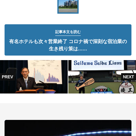
記事本文を読む
有名ホテルも次々営業終了 コロナ禍で深刻な宿泊業の
生き残り策は......