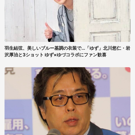
羽生結弦、美しいブルー基調の衣装で...「ゆず」北川悠仁・岩
沢厚治と3ショット ゆず×ゆづコラボにファン歓喜