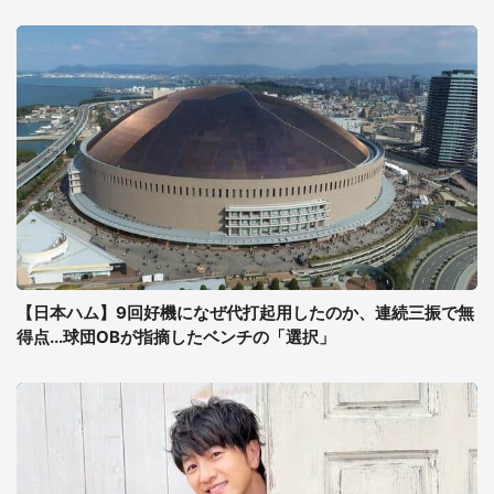
【日本ハム】9回好機になぜ代打起用したのか、連続三振で無
得点...球団OBが指摘したベンチの「選択」