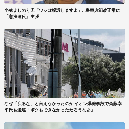
小林よしのり氏「ワシは提訴しますよ」...皇室典範改正案に
「憲法違反」主張
なぜ「戻るな」と言えなかったのか イオン爆発事故で斎藤幸
平氏も逡巡「ボクもできなかっただろうなあ」