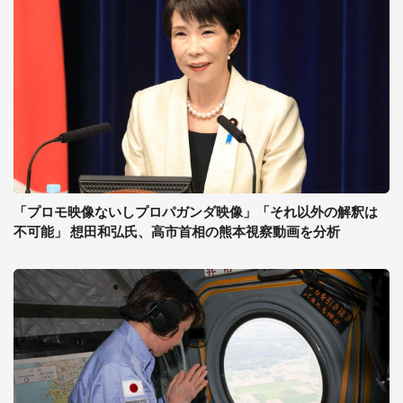
「プロモ映像ないしプロパガンダ映像」「それ以外の解釈は
不可能」 想田和弘氏、高市首相の熊本視察動画を分析