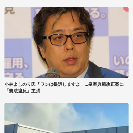
小林よしのり氏「ワシは提訴しますよ」...皇室典範改正案に
「憲法違反」主張