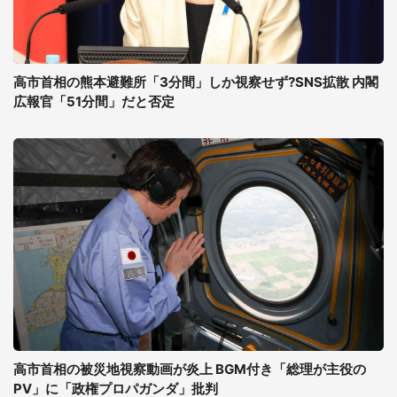
高市首相の熊本避難所「3分間」しか視察せず?SNS拡散 内閣
広報官「51分間」だと否定
高市首相の被災地視察動画が炎上 BGM付き「総理が主役の
PV」に「政権プロパガンダ」批判