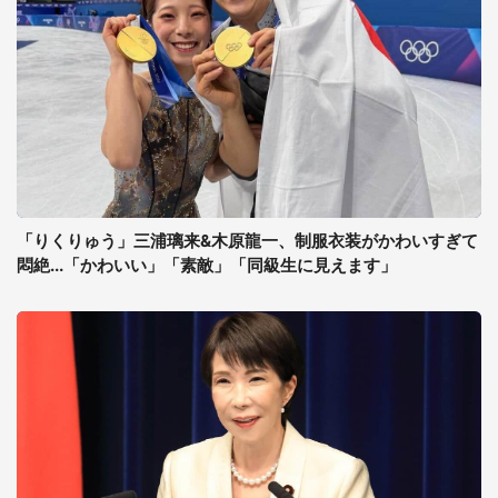
「りくりゅう」三浦璃来&木原龍一、制服衣装がかわいすぎて
悶絶...「かわいい」「素敵」「同級生に見えます」