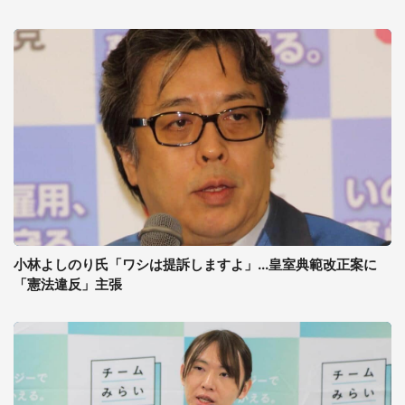
小林よしのり氏「ワシは提訴しますよ」...皇室典範改正案に
「憲法違反」主張