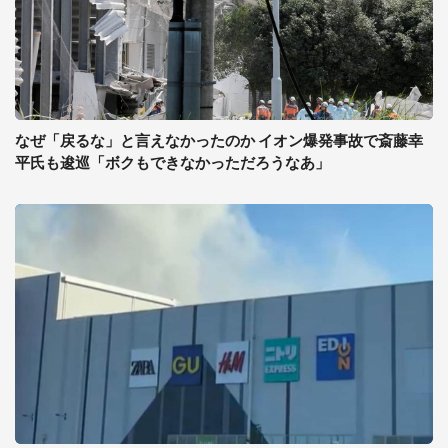
なぜ「戻るな」と言えなかったのか イオン爆発事故で斎藤幸
平氏も逡巡「ボクもできなかっただろうなあ」