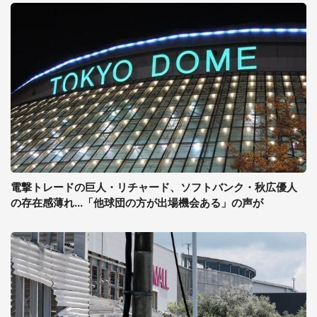
電撃トレードの巨人・リチャード、ソフトバンク・秋広優人
の存在感薄れ...「他球団の方が出場機会ある」の声が