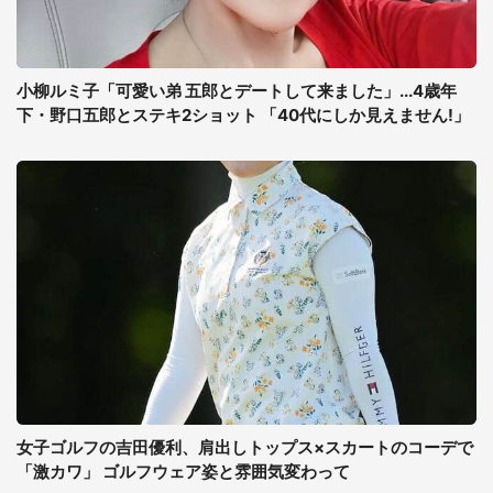
小柳ルミ子「可愛い弟 五郎とデートして来ました」...4歳年
下・野口五郎とステキ2ショット 「40代にしか見えません!」
女子ゴルフの吉田優利、肩出しトップス×スカートのコーデで
「激カワ」 ゴルフウェア姿と雰囲気変わって