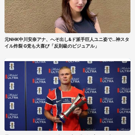
元NHK中川安奈アナ、へそ出し&ド派手巨人ユニ姿で...神スタ
イル炸裂 G党も大喜び「反則級のビジュアル」