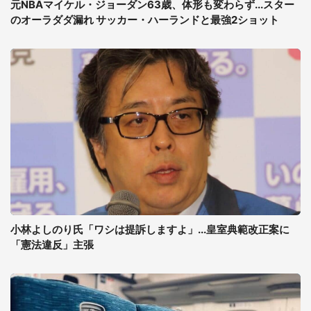
元NBAマイケル・ジョーダン63歳、体形も変わらず...スター
のオーラダダ漏れ サッカー・ハーランドと最強2ショット
小林よしのり氏「ワシは提訴しますよ」...皇室典範改正案に
「憲法違反」主張