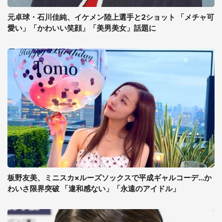
元卓球・石川佳純、イケメン陸上選手と2ショット 「メチャ可
愛い」「かわいい笑顔」「美男美女」話題に
板野友美、ミニスカ×ルーズソックスで平成ギャルコーデ...か
わいさ限界突破 「違和感ない」「永遠のアイドル」