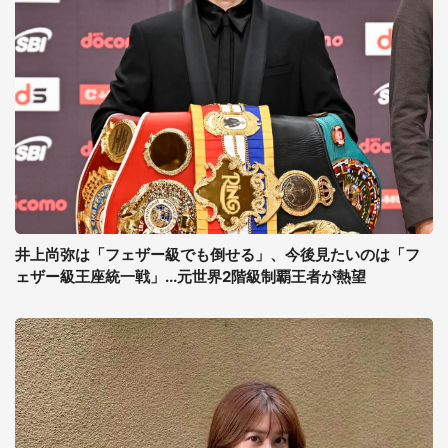
井上尚弥は「フェザー級でも倒せる」、今後見たいのは「フ
ェザー級王座統一戦」...元世界2階級制覇王者が熱望