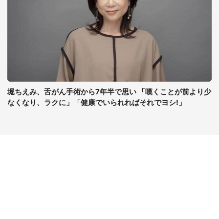
堀ちえみ、舌がん手術から7年半で思い 「嘆くことが前より少
なくなり、ラクに」「健康でいられればそれでヨシ!」
コンテンツ
関連サイト
最新記事一覧
J-CASTニュース
コラムざんまい
J-CASTトレンド
ニュース pickup
J-CAST会社ウォッチ