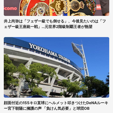
井上尚弥は「フェザー級でも倒せる」、今後見たいのは「フ
ェザー級王座統一戦」...元世界2階級制覇王者が熱望
顔面付近の155キロ直球にヘルメット叩きつけたDeNAルーキ
ー宮下朝陽に擁護の声 「負けん気必要」と球団OB