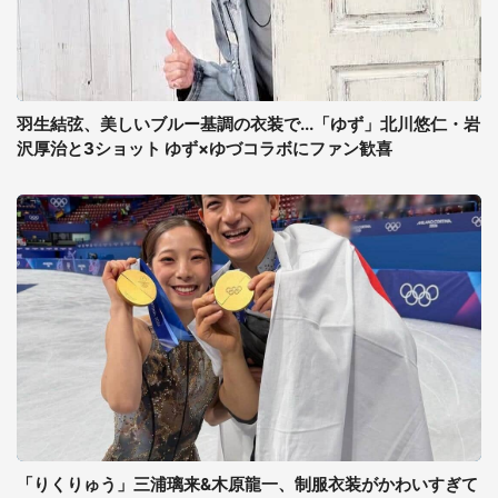
羽生結弦、美しいブルー基調の衣装で...「ゆず」北川悠仁・岩
沢厚治と3ショット ゆず×ゆづコラボにファン歓喜
「りくりゅう」三浦璃来&木原龍一、制服衣装がかわいすぎて