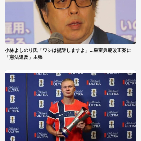
小林よしのり氏「ワシは提訴しますよ」...皇室典範改正案に
「憲法違反」主張