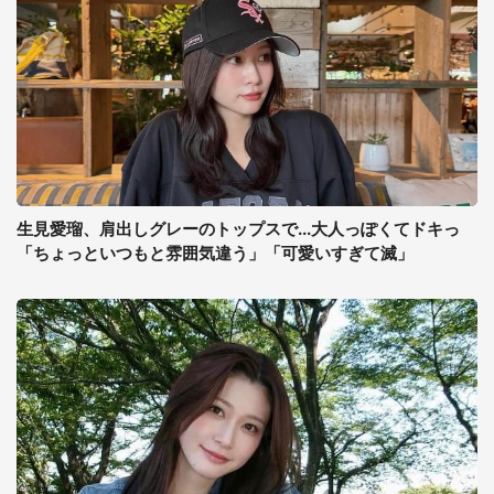
生見愛瑠、肩出しグレーのトップスで...大人っぽくてドキっ
「ちょっといつもと雰囲気違う」「可愛いすぎて滅」