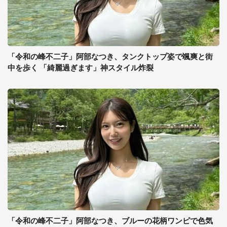
「令和の峰不二子」阿部なつき、タンクトップ姿で颯爽と街
中を歩く 「綺麗過ぎます」神スタイル炸裂
「令和の峰不二子」阿部なつき、ブルーの花柄ワンピで色気