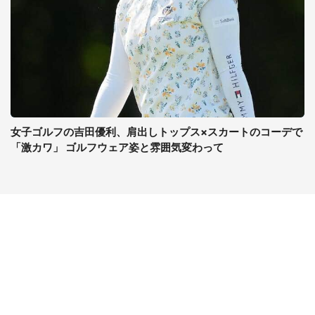
女子ゴルフの吉田優利、肩出しトップス×スカートのコーデで
「激カワ」 ゴルフウェア姿と雰囲気変わって
コンテンツ
関連サイト
最新記事一覧
J-CASTニュース
コラムざんまい
J-CASTトレンド
ニュース pickup
J-CAST会社ウォッチ