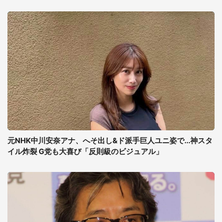
元NHK中川安奈アナ、へそ出し&ド派手巨人ユニ姿で...神スタ
イル炸裂 G党も大喜び「反則級のビジュアル」