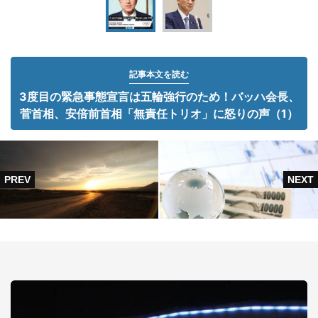
記事本文を読む
3度目の緊急事態宣言は五輪強行のため！バッハ会長、
菅首相、安倍前首相「無責任トリオ」に怒りの声（1）