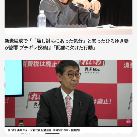
新党結成で「「騙し討ちにあった気分」と怒ったひろゆき妻
が謝罪 ブチギレ投稿は「配慮に欠けた行動」