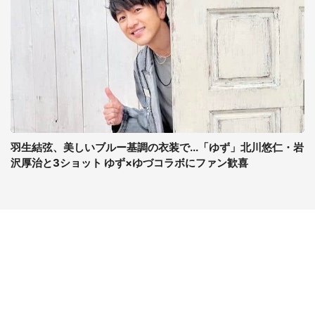
羽生結弦、美しいブルー基調の衣装で...「ゆず」北川悠仁・岩
沢厚治と3ショット ゆず×ゆづコラボにファン歓喜
コンテンツ
関連サイト
最新記事一覧
J-CASTニュース
コラムざんまい
J-CASTトレンド