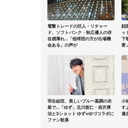
電撃トレードの巨人・リチャー
顔
ド、ソフトバンク・秋広優人の存
ッ
在感薄れ...「他球団の方が出場機
下
会ある」の声が
要
羽生結弦、美しいブルー基調の衣
小
装で...「ゆず」北川悠仁・岩沢厚
す
治と3ショット ゆず×ゆづコラボに
違
ファン歓喜