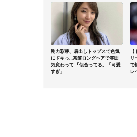
剛力彩芽、肩出しトップスで色気
【
にドキっ...茶髪ロングヘアで雰囲
リ
気変わって 「似合ってる」「可愛
で
すぎ」
レ
コンテンツ
関連サ
最新記事一覧
J-CAS