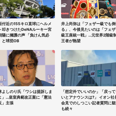
面付近の155キロ直球にヘルメ
井上尚弥は「フェザー級でも倒
ト叩きつけたDeNAルーキー宮
る」、今後見たいのは「フェザ
朝陽に擁護の声 「負けん気必
級王座統一戦」...元世界2階級
」と球団OB
王者が熱望
林よしのり氏「ワシは提訴しま
「想定外でいいのか」「戻って
よ」...皇室典範改正案に「憲法
いとアナウンスは?」 イオン社
反」主張
会見でのしつこい記者質問に疑
も続々