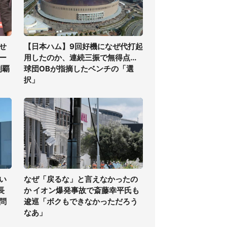
せ
【日本ハム】9回好機になぜ代打起
ー
用したのか、連続三振で無得点...
制覇
球団OBが指摘したベンチの「選
択」
い
なぜ「戻るな」と言えなかったの
長
か イオン爆発事故で斎藤幸平氏も
問
逡巡「ボクもできなかっただろう
なあ」