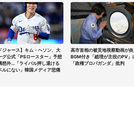
ドジャース】キム・ヘソン、大
高市首相の被災地視察動画が炎
ーグ公式「PSロースター」予想
BGM付き「総理が主役のPV」
構想外...「ライバル押し退ける
「政権プロパガンダ」批判
ベルにない」韓国メディア悲痛
イト
サイトについて
Tニュース
会社案内