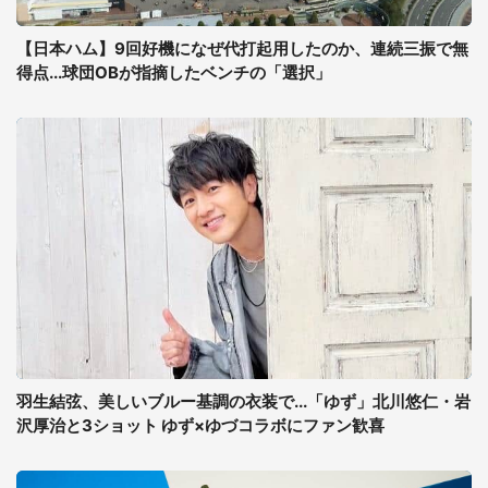
【日本ハム】9回好機になぜ代打起用したのか、連続三振で無
得点...球団OBが指摘したベンチの「選択」
羽生結弦、美しいブルー基調の衣装で...「ゆず」北川悠仁・岩
沢厚治と3ショット ゆず×ゆづコラボにファン歓喜