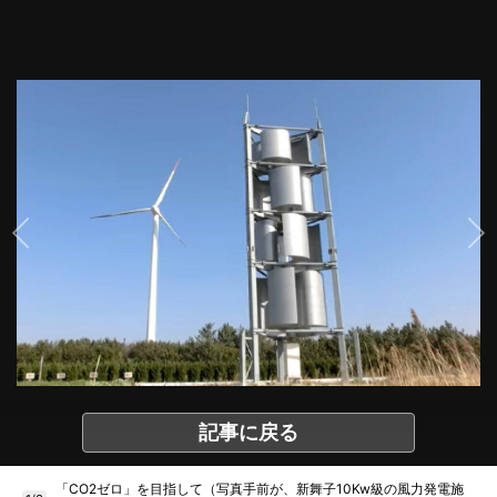
記事に戻る
「CO2ゼロ」を目指して（写真手前が、新舞子10Kw級の風力発電施