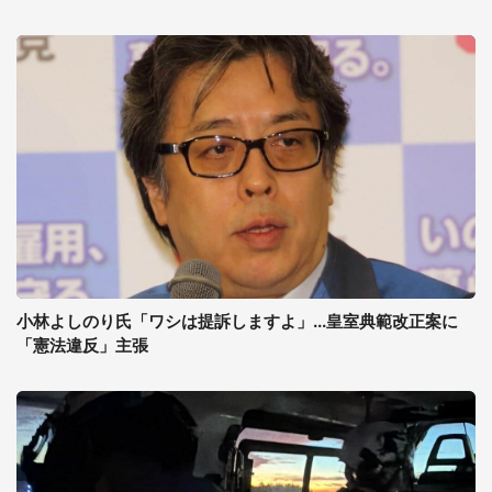
小林よしのり氏「ワシは提訴しますよ」...皇室典範改正案に
「憲法違反」主張