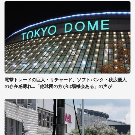
電撃トレードの巨人・リチャード、ソフトバンク・秋広優人
の存在感薄れ...「他球団の方が出場機会ある」の声が