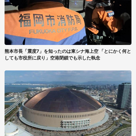
熊本市長「震度7」を知ったのは東シナ海上空 「とにかく何と
しても市役所に戻り」空港閉鎖でも示した執念