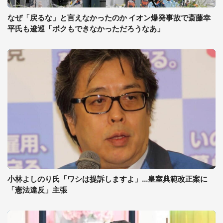
なぜ「戻るな」と言えなかったのか イオン爆発事故で斎藤幸
平氏も逡巡「ボクもできなかっただろうなあ」
小林よしのり氏「ワシは提訴しますよ」...皇室典範改正案に
「憲法違反」主張