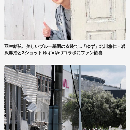
羽生結弦、美しいブルー基調の衣装で...「ゆず」北川悠仁・岩
沢厚治と3ショット ゆず×ゆづコラボにファン歓喜