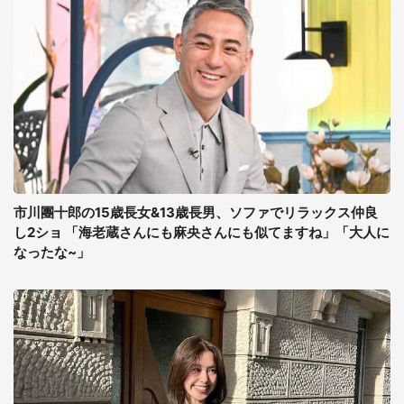
市川團十郎の15歳長女&13歳長男、ソファでリラックス仲良
し2ショ 「海老蔵さんにも麻央さんにも似てますね」「大人に
なったな~」