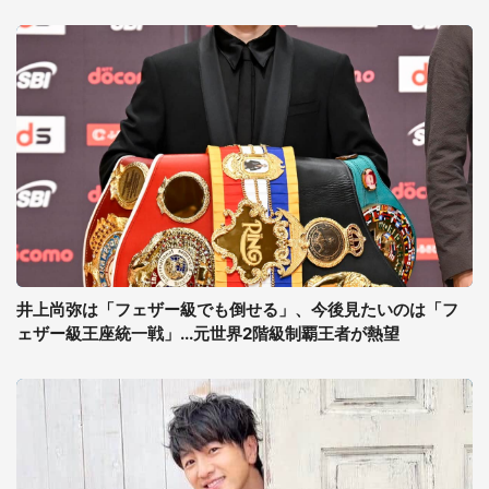
井上尚弥は「フェザー級でも倒せる」、今後見たいのは「フ
ェザー級王座統一戦」...元世界2階級制覇王者が熱望