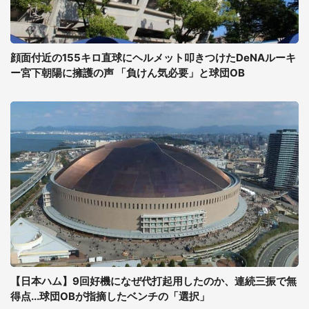
顔面付近の155キロ直球にヘルメット叩きつけたDeNAルーキ
ー宮下朝陽に擁護の声 「負けん気必要」と球団OB
【日本ハム】9回好機になぜ代打起用したのか、連続三振で無
得点...球団OBが指摘したベンチの「選択」