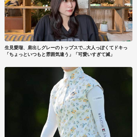
生見愛瑠、肩出しグレーのトップスで...大人っぽくてドキっ
「ちょっといつもと雰囲気違う」「可愛いすぎて滅」