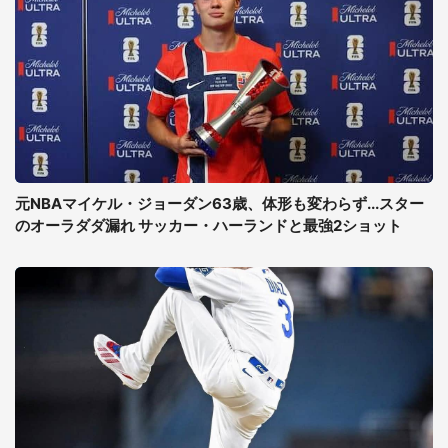
元NBAマイケル・ジョーダン63歳、体形も変わらず...スター
のオーラダダ漏れ サッカー・ハーランドと最強2ショット