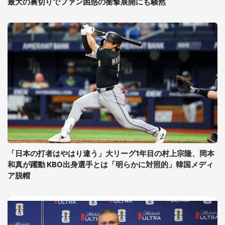
最大の裏切りでファン困惑の衝撃展開にも騒然
「日本の打者はやはり違う」大リーグ1年目の村上宗隆、岡本
和真が躍動 KBO出身選手とは「明らかに対照的」韓国メディ
ア脱帽