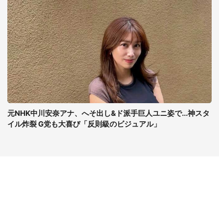
元NHK中川安奈アナ、へそ出し&ド派手巨人ユニ姿で...神スタ
イル炸裂 G党も大喜び「反則級のビジュアル」
コンテンツ
関連サイト
最新記事一覧
J-CASTニュース