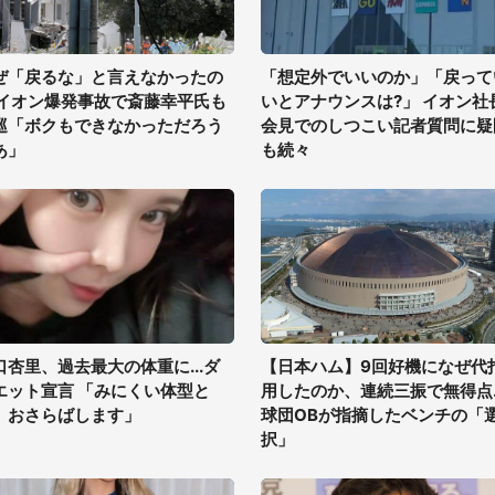
ぜ「戻るな」と言えなかったの
「想定外でいいのか」「戻って
 イオン爆発事故で斎藤幸平氏も
いとアナウンスは?」 イオン社
巡「ボクもできなかっただろう
会見でのしつこい記者質問に疑
あ」
も続々
口杏里、過去最大の体重に...ダ
【日本ハム】9回好機になぜ代
エット宣言 「みにくい体型と
用したのか、連続三振で無得点..
、おさらばします」
球団OBが指摘したベンチの「
択」