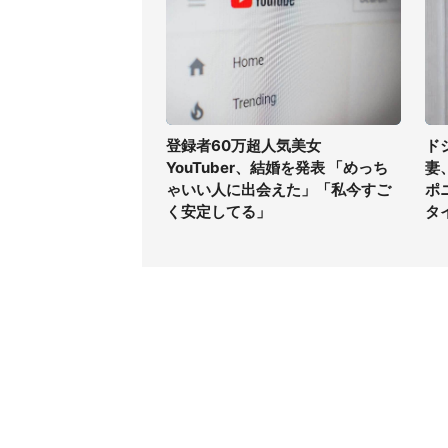
登録者60万超人気美女
ド
YouTuber、結婚を発表 「めっち
妻
ゃいい人に出会えた」「私今すご
ポ
く安定してる」
タ
コンテンツ
関連サ
最新記事一覧
J-CAS