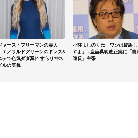
ジャース・フリーマンの美人
小林よしのり氏「ワシは提訴し
、エメラルドグリーンのドレス&
すよ」...皇室典範改正案に「憲
ニテで色気ダダ漏れ すらり神ス
違反」主張
イルの美貌
イト
サイトについて
Tニュース
会社案内