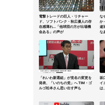
電撃トレードの巨人・リチャー
な
ド、ソフトバンク・秋広優人の存
か
在感薄れ...「他球団の方が出場機
逡
会ある」の声が
な
「れいわ新選組」が党名の変更を
坂
発表、「いのちの党」へ TIM・ゴ
イ
ルゴ松本さん思い出す声も
は