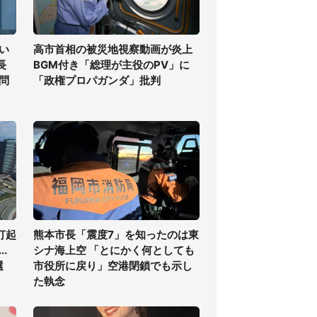
い
高市首相の被災地視察動画が炎上
長
BGM付き「総理が主役のPV」に
問
「政権プロパガンダ」批判
打起
熊本市長「震度7」を知ったのは東
.
シナ海上空 「とにかく何としても
選
市役所に戻り」空港閉鎖でも示し
た執念