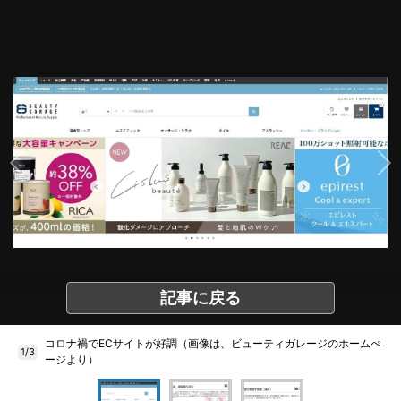
記事に戻る
コロナ禍でECサイトが好調（画像は、ビューティガレージのホームぺ
1/3
ージより）