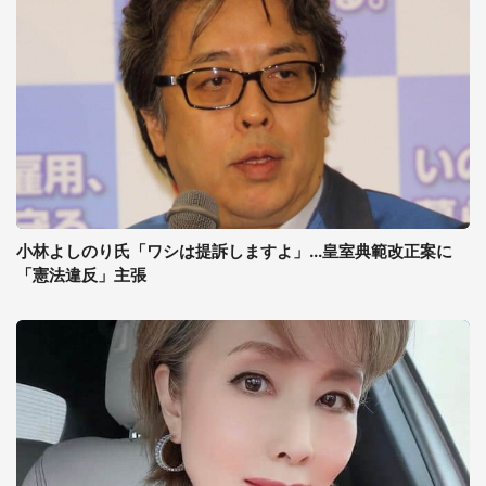
小林よしのり氏「ワシは提訴しますよ」...皇室典範改正案に
「憲法違反」主張