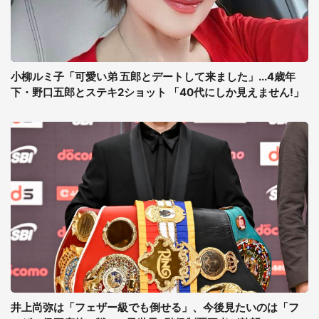
小柳ルミ子「可愛い弟 五郎とデートして来ました」...4歳年
下・野口五郎とステキ2ショット 「40代にしか見えません!」
井上尚弥は「フェザー級でも倒せる」、今後見たいのは「フ