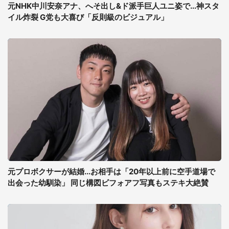
元NHK中川安奈アナ、へそ出し&ド派手巨人ユニ姿で...神スタ
イル炸裂 G党も大喜び「反則級のビジュアル」
元プロボクサーが結婚...お相手は「20年以上前に空手道場で
出会った幼馴染」 同じ構図ビフォアフ写真もステキ大絶賛