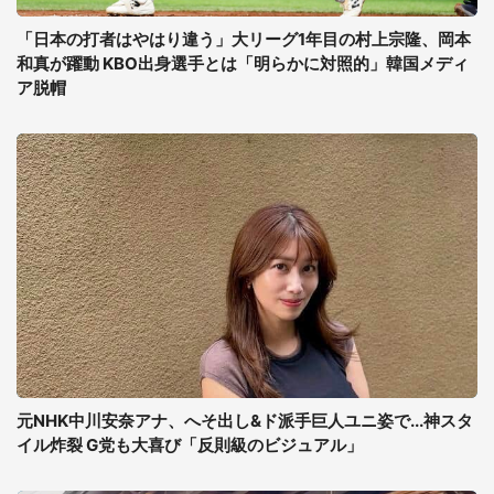
「日本の打者はやはり違う」大リーグ1年目の村上宗隆、岡本
和真が躍動 KBO出身選手とは「明らかに対照的」韓国メディ
ア脱帽
元NHK中川安奈アナ、へそ出し&ド派手巨人ユニ姿で...神スタ
イル炸裂 G党も大喜び「反則級のビジュアル」