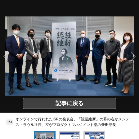
記事に戻る
オンラインで行われたISRの発表会。「認証維新」の幕の右がメンデ
1/3
ス・ラウル社長、左がプロダクトマネジメント部の柴田部長