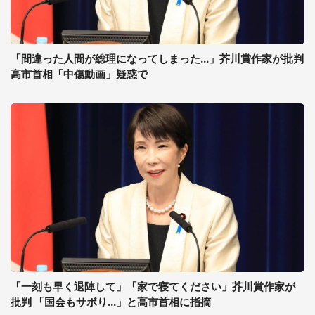
「間違った人間が総理になってしまった...」芥川賞作家が批判
高市首相「中傷動画」疑惑で
「一刻も早く退陣して」「家で寝てください」芥川賞作家が
批判 「国会もサボり...」と高市首相に指摘