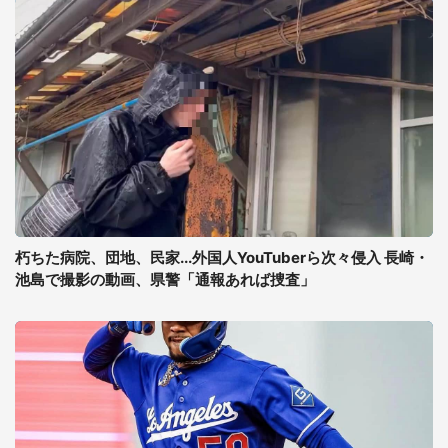
朽ちた病院、団地、民家...外国人YouTuberら次々侵入 長崎・
池島で撮影の動画、県警「通報あれば捜査」