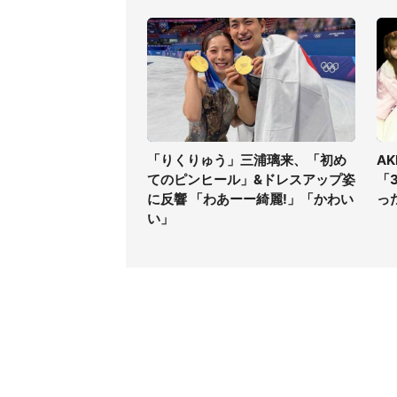
「りくりゅう」三浦璃来、「初め
A
てのピンヒール」&ドレスアップ姿
「
に反響 「わあーー綺麗!」「かわい
っ
い」
コンテンツ
関連サ