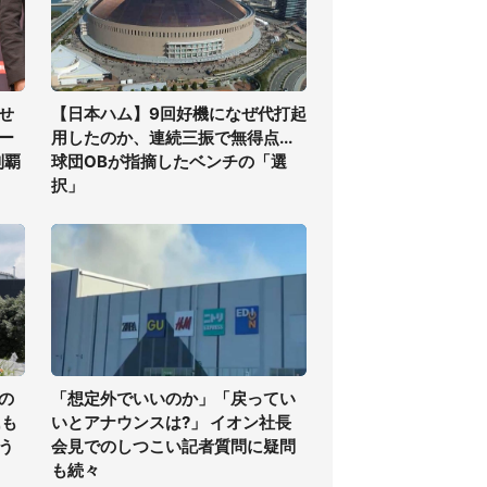
せ
【日本ハム】9回好機になぜ代打起
ー
用したのか、連続三振で無得点...
制覇
球団OBが指摘したベンチの「選
択」
の
「想定外でいいのか」「戻ってい
氏も
いとアナウンスは?」 イオン社長
う
会見でのしつこい記者質問に疑問
も続々