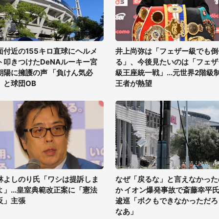
面付近の155キロ直球にヘルメ
井上尚弥は「フェザー級でも倒
ト叩きつけたDeNAルーキー宮
る」、今後見たいのは「フェザ
朝陽に擁護の声 「負けん気必
級王座統一戦」...元世界2階級
」と球団OB
王者が熱望
林よしのり氏「ワシは提訴しま
なぜ「戻るな」と言えなかった
よ」...皇室典範改正案に「憲法
か イオン爆発事故で斎藤幸平
反」主張
逡巡「ボクもできなかっただろ
なあ」