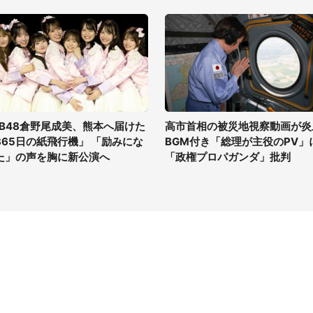
KB48倉野尾成美、熊本へ届けた
高市首相の被災地視察動画が炎
365日の紙飛行機」 「励みにな
BGM付き「総理が主役のPV」
た」の声を胸に新公演へ
「政権プロパガンダ」批判
イト
サイトについて