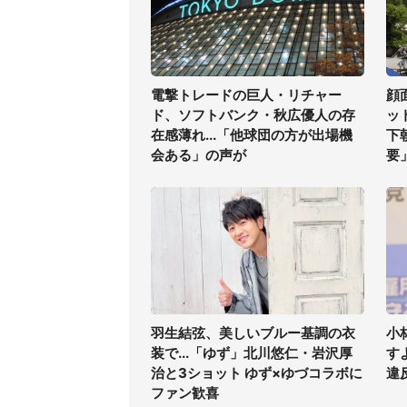
電撃トレードの巨人・リチャー
顔
ド、ソフトバンク・秋広優人の存
ッ
在感薄れ...「他球団の方が出場機
下
会ある」の声が
要
羽生結弦、美しいブルー基調の衣
小
装で...「ゆず」北川悠仁・岩沢厚
す
治と3ショット ゆず×ゆづコラボに
違
ファン歓喜