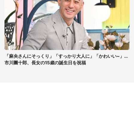
「麻央さんにそっくり」「すっかり大人に」「かわいい~」...
市川團十郎、長女の15歳の誕生日を祝福
コンテンツ
関連サイト
最新記事一覧
J-CASTニュース
コラムざんまい
J-CASTトレンド
ニュース pickup
J-CAST会社ウォッチ