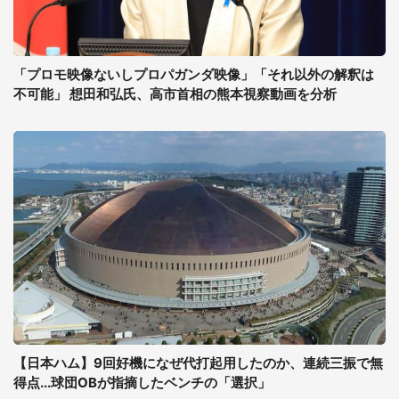
「プロモ映像ないしプロパガンダ映像」「それ以外の解釈は
不可能」 想田和弘氏、高市首相の熊本視察動画を分析
【日本ハム】9回好機になぜ代打起用したのか、連続三振で無
得点...球団OBが指摘したベンチの「選択」