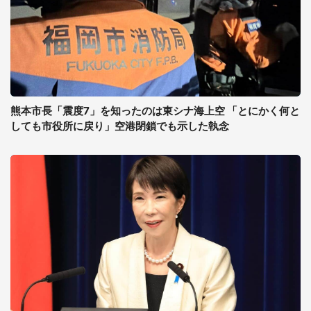
熊本市長「震度7」を知ったのは東シナ海上空 「とにかく何と
しても市役所に戻り」空港閉鎖でも示した執念