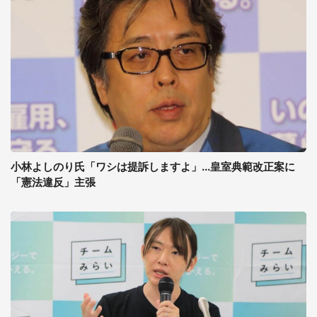
小林よしのり氏「ワシは提訴しますよ」...皇室典範改正案に
「憲法違反」主張