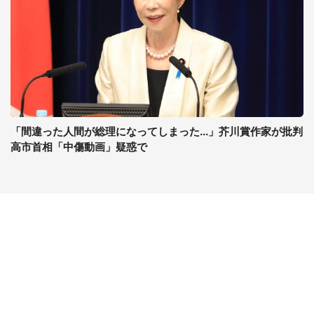
「間違った人間が総理になってしまった...」芥川賞作家が批判
高市首相「中傷動画」疑惑で
コンテンツ
関連サイト
最新記事一覧
J-CASTニュース
コラムざんまい
J-CASTトレンド
ニュース pickup
J-CAST会社ウォッチ