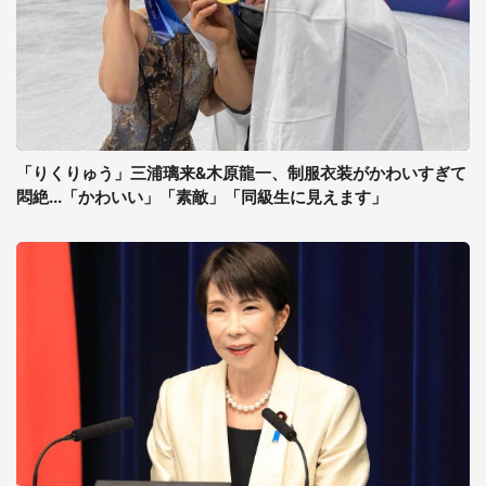
「りくりゅう」三浦璃来&木原龍一、制服衣装がかわいすぎて
悶絶...「かわいい」「素敵」「同級生に見えます」