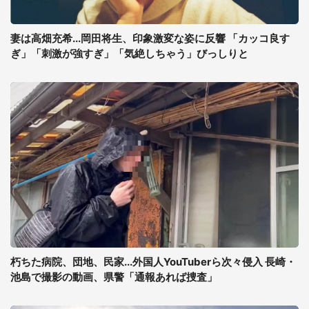
妻は高畑充希...岡田将生、印象激変な姿に反響 「カッコ良す
ぎ」「刺激が強すぎ」「気絶しちゃう」びっしりと
朽ちた病院、団地、民家...外国人YouTuberら次々侵入 長崎・
池島で撮影の動画、県警「通報あれば捜査」