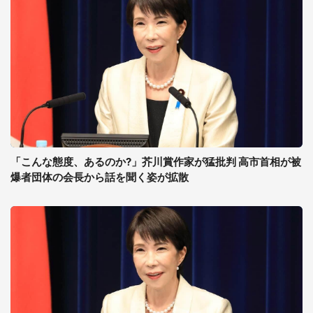
「こんな態度、あるのか?」芥川賞作家が猛批判 高市首相が被
爆者団体の会長から話を聞く姿が拡散