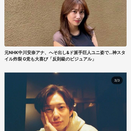
元NHK中川安奈アナ、へそ出し&ド派手巨人ユニ姿で...神スタ
イル炸裂 G党も大喜び「反則級のビジュアル」