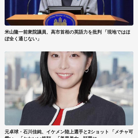
米山隆一前衆院議員、高市首相の英語力を批判 「現地ではほ
ぼ全く通じない」
元卓球・石川佳純、イケメン陸上選手と2ショット 「メチャ可