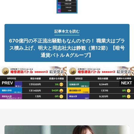
記事本文を読む
670億円の不正流出騒動もなんのその！ 職業大はプラ
ス積み上げ、明大と同志社大は静観（第12節）【暗号
通貨バトル Aグループ】