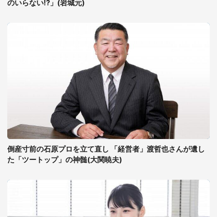
のいらない!?」(岩城元)
倒産寸前の石原プロを立て直し 「経営者」渡哲也さんが遺し
た「ツートップ」の神髄(大関暁夫)