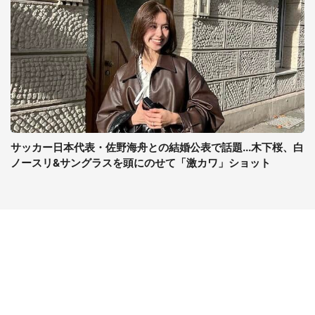
サッカー日本代表・佐野海舟との結婚公表で話題...木下桜、白
ノースリ&サングラスを頭にのせて「激カワ」ショット
コンテンツ
関連サイト
最新記事一覧
J-CASTニュース
コラムざんまい
J-CASTトレンド