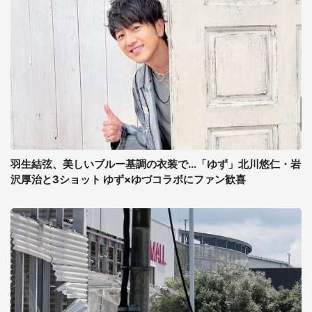
羽生結弦、美しいブルー基調の衣装で...「ゆず」北川悠仁・岩
沢厚治と3ショット ゆず×ゆづコラボにファン歓喜