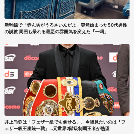
新幹線で「赤ん坊がうるさいんだよ」突然始まった50代男性
の説教 周囲も呆れる最悪の雰囲気を変えた「一喝」
井上尚弥は「フェザー級でも倒せる」、今後見たいのは「フ
ェザー級王座統一戦」...元世界2階級制覇王者が熱望