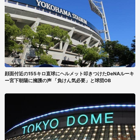
顔面付近の155キロ直球にヘルメット叩きつけたDeNAルーキ
ー宮下朝陽に擁護の声 「負けん気必要」と球団OB