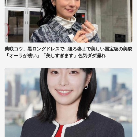
柴咲コウ、黒ロングドレスで...後ろ姿まで美しい国宝級の美貌
「オーラが凄い」「美しすぎます」色気ダダ漏れ