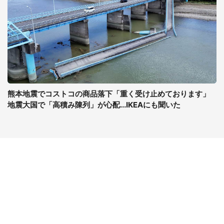
熊本地震でコストコの商品落下「重く受け止めております」
地震大国で「高積み陳列」が心配...IKEAにも聞いた
コンテンツ
関連サイト
最新記事一覧
J-CASTニュース
コラムざんまい
J-CASTトレンド
ニュース pickup
J-CAST会社ウォッチ