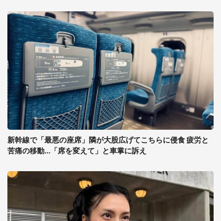
新幹線で「最悪の座席」隣が大股広げてこちらに侵食 疲労と
苦痛の移動...「席を変えて」と車掌に訴え