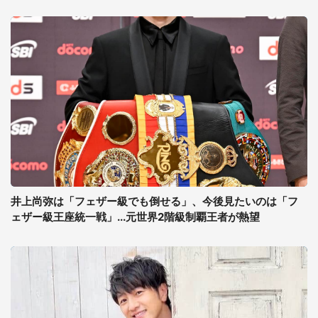
井上尚弥は「フェザー級でも倒せる」、今後見たいのは「フ
ェザー級王座統一戦」...元世界2階級制覇王者が熱望