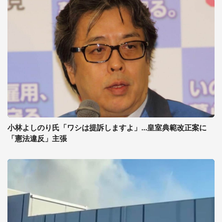
小林よしのり氏「ワシは提訴しますよ」...皇室典範改正案に
「憲法違反」主張