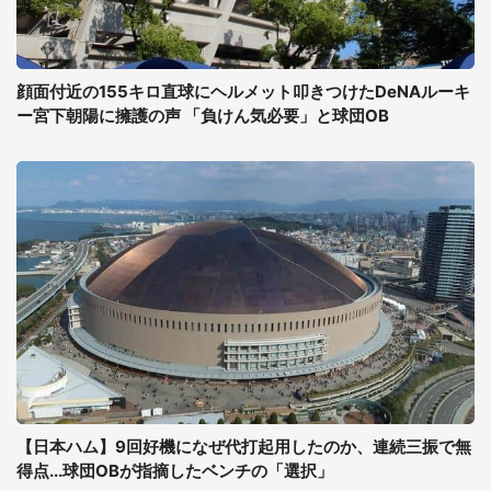
顔面付近の155キロ直球にヘルメット叩きつけたDeNAルーキ
ー宮下朝陽に擁護の声 「負けん気必要」と球団OB
【日本ハム】9回好機になぜ代打起用したのか、連続三振で無
得点...球団OBが指摘したベンチの「選択」