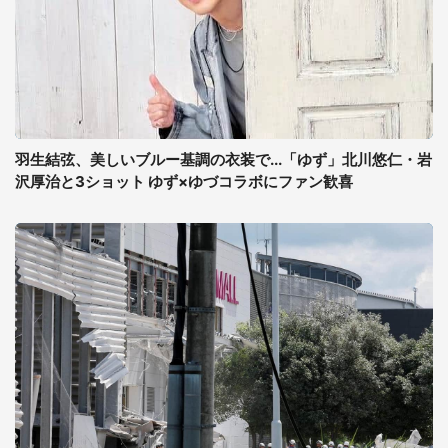
羽生結弦、美しいブルー基調の衣装で...「ゆず」北川悠仁・岩
沢厚治と3ショット ゆず×ゆづコラボにファン歓喜