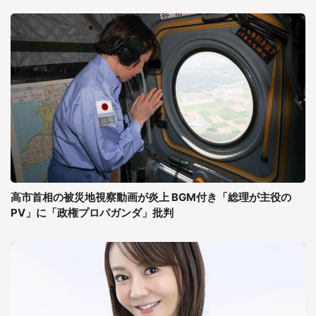
高市首相の被災地視察動画が炎上 BGM付き「総理が主役の
PV」に「政権プロパガンダ」批判