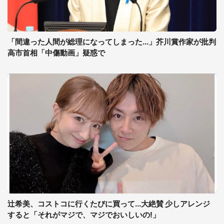
「間違った人間が総理になってしまった...」芥川賞作家が批判
高市首相「中傷動画」疑惑で
辻希美、コストコに行くたびに買って...大絶賛 少しアレンジ
すると「それがマジで、マジでおいしいの!」