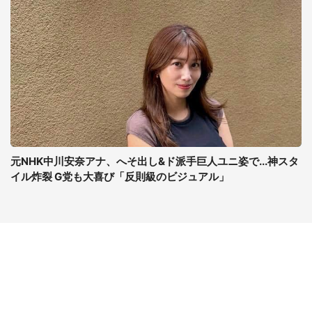
元NHK中川安奈アナ、へそ出し&ド派手巨人ユニ姿で...神スタ
イル炸裂 G党も大喜び「反則級のビジュアル」
コンテンツ
関連サイト
最新記事一覧
J-CASTニュース