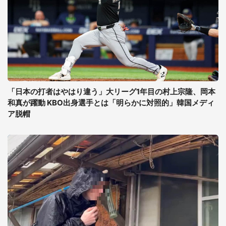
「日本の打者はやはり違う」大リーグ1年目の村上宗隆、岡本
和真が躍動 KBO出身選手とは「明らかに対照的」韓国メディ
ア脱帽