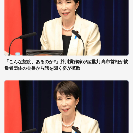
「こんな態度、あるのか?」芥川賞作家が猛批判 高市首相が被
爆者団体の会長から話を聞く姿が拡散