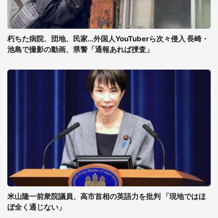
朽ちた病院、団地、民家...外国人YouTuberら次々侵入 長崎・
池島で撮影の動画、県警「通報あれば捜査」
米山隆一前衆院議員、高市首相の英語力を批判 「現地ではほ
ぼ全く通じない」