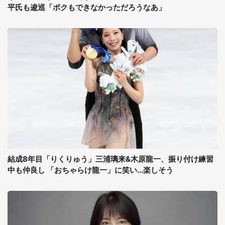
平氏も逡巡「ボクもできなかっただろうなあ」
結成8年目「りくりゅう」三浦璃来&木原龍一、振り付け練習
中も仲良し 「おちゃらけ龍一」に笑い...楽しそう