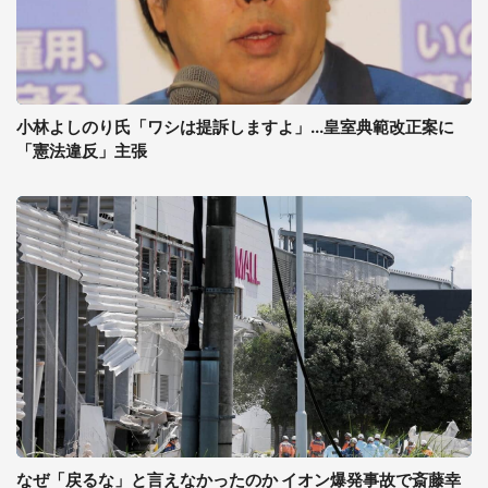
小林よしのり氏「ワシは提訴しますよ」...皇室典範改正案に
「憲法違反」主張
なぜ「戻るな」と言えなかったのか イオン爆発事故で斎藤幸