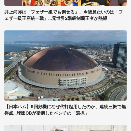
井上尚弥は「フェザー級でも倒せる」、今後見たいのは「フ
ェザー級王座統一戦」...元世界2階級制覇王者が熱望
【日本ハム】9回好機になぜ代打起用したのか、連続三振で無
得点...球団OBが指摘したベンチの「選択」