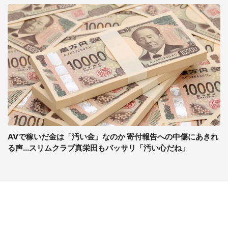
AVで稼いだ金は「汚い金」なのか 寄付報告への中傷にあきれ
る声...スリムクラブ真栄田もバッサリ「汚い心だね」
コンテンツ
関連サイト