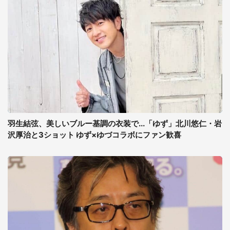
羽生結弦、美しいブルー基調の衣装で...「ゆず」北川悠仁・岩
沢厚治と3ショット ゆず×ゆづコラボにファン歓喜