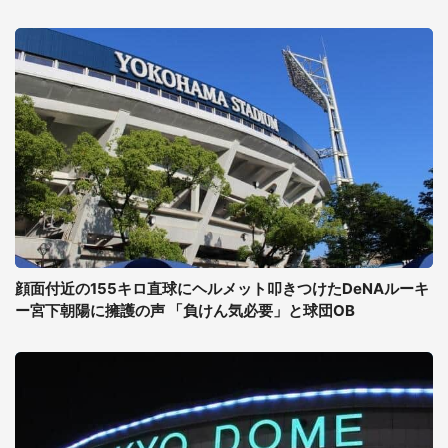
顔面付近の155キロ直球にヘルメット叩きつけたDeNAルーキ
ー宮下朝陽に擁護の声 「負けん気必要」と球団OB