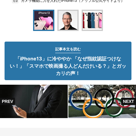
カメラ機能に力を入れたiPhone13（アップル公式サイトより）
1/3
記事本文を読む
「iPhone13」に冷ややか 「なぜ指紋認証つけな
い！」「スマホで映画撮る人どんだけいる？」とガッ
カリの声！