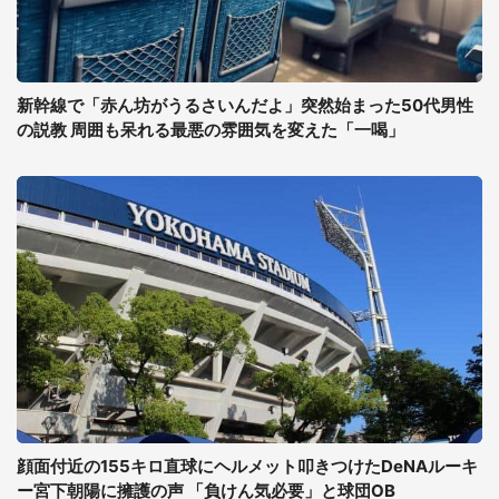
新幹線で「赤ん坊がうるさいんだよ」突然始まった50代男性
の説教 周囲も呆れる最悪の雰囲気を変えた「一喝」
顔面付近の155キロ直球にヘルメット叩きつけたDeNAルーキ
ー宮下朝陽に擁護の声 「負けん気必要」と球団OB