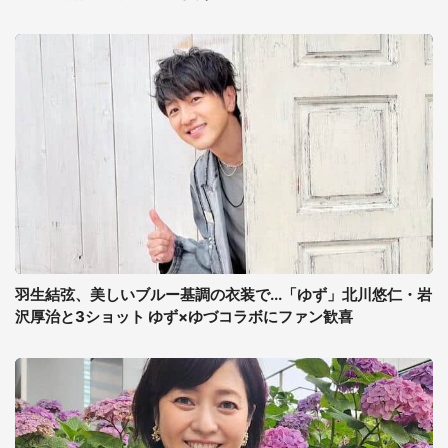
羽生結弦、美しいブルー基調の衣装で...「ゆず」北川悠仁・岩
沢厚治と3ショット ゆず×ゆづコラボにファン歓喜