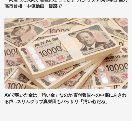
高市首相「中傷動画」疑惑で
AVで稼いだ金は「汚い金」なのか 寄付報告への中傷にあきれ
る声...スリムクラブ真栄田もバッサリ「汚い心だね」