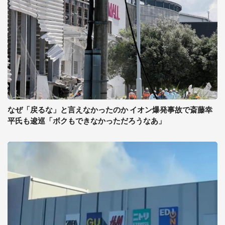
なぜ「戻るな」と言えなかったのか イオン爆発事故で斎藤幸
平氏も逡巡「ボクもできなかっただろうなあ」