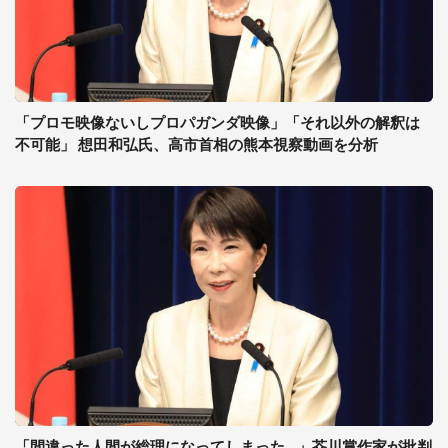
「プロモ映像ないしプロパガンダ映像」「それ以外の解釈は
不可能」 想田和弘氏、高市首相の熊本視察動画を分析
「間違った人間が総理になってしまった...」芥川賞作家が批判