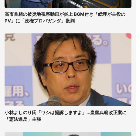
高市首相の被災地視察動画が炎上 BGM付き「総理が主役の
PV」に「政権プロパガンダ」批判
小林よしのり氏「ワシは提訴しますよ」...皇室典範改正案に
「憲法違反」主張