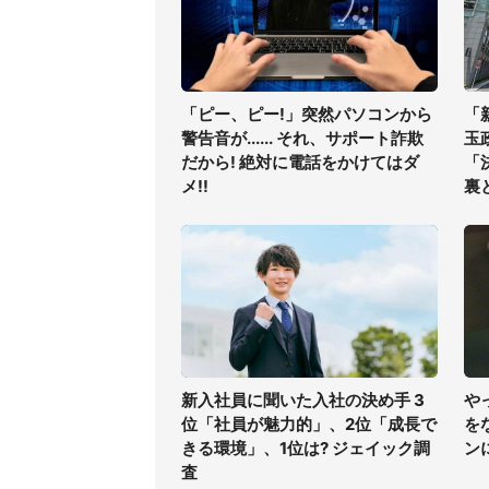
「ピー、ピー!」突然パソコンから
「
警告音が...... それ、サポート詐欺
玉
だから! 絶対に電話をかけてはダ
「
メ!!
裏
新入社員に聞いた入社の決め手 3
や
位「社員が魅力的」、2位「成長で
を
きる環境」、1位は? ジェイック調
ン
査