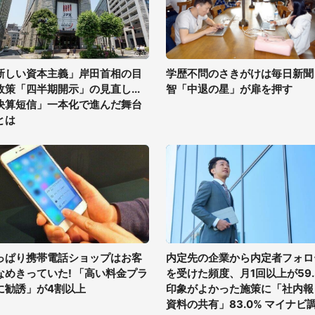
新しい資本主義」岸田首相の目
学歴不問のさきがけは毎日新聞
政策「四半期開示」の見直し...
智「中退の星」が扉を押す
決算短信」一本化で進んだ舞台
とは
っぱり携帯電話ショップはお客
内定先の企業から内定者フォロ
なめきっていた! 「高い料金プラ
を受けた頻度、月1回以上が59.
に勧誘」が4割以上
印象がよかった施策に「社内報
資料の共有」83.0% マイナビ