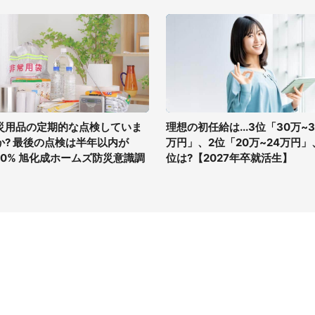
災用品の定期的な点検していま
理想の初任給は...3位「30万~3
か? 最後の点検は半年以内が
万円」、2位「20万~24万円」
6.0% 旭化成ホームズ防災意識調
位は?【2027年卒就活生】
イト
サイトについて