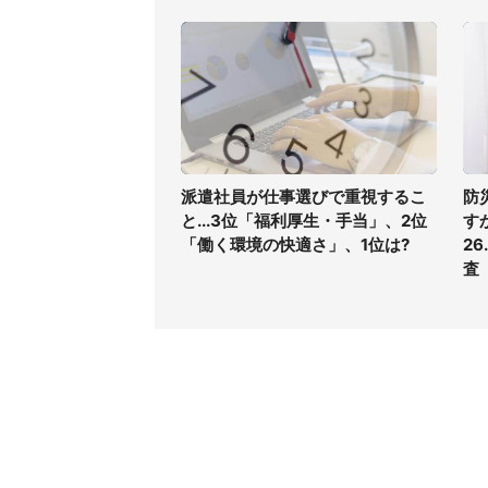
派遣社員が仕事選びで重視するこ
防
と...3位「福利厚生・手当」、2位
す
「働く環境の快適さ」、1位は?
2
査
コンテンツ
関連サ