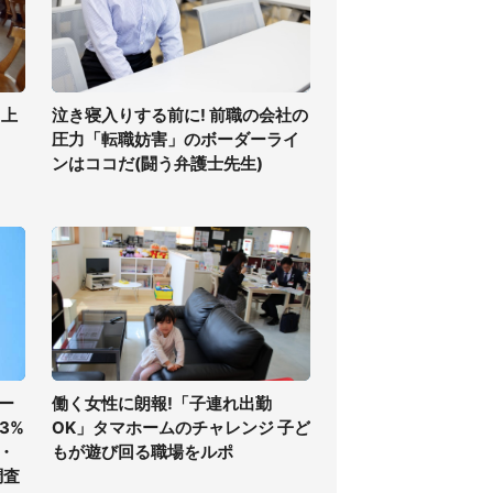
 上
泣き寝入りする前に! 前職の会社の
圧力「転職妨害」のボーダーライ
ンはココだ(闘う弁護士先生)
ー
働く女性に朗報!「子連れ出勤
3%
OK」タマホームのチャレンジ 子ど
・
もが遊び回る職場をルポ
調査