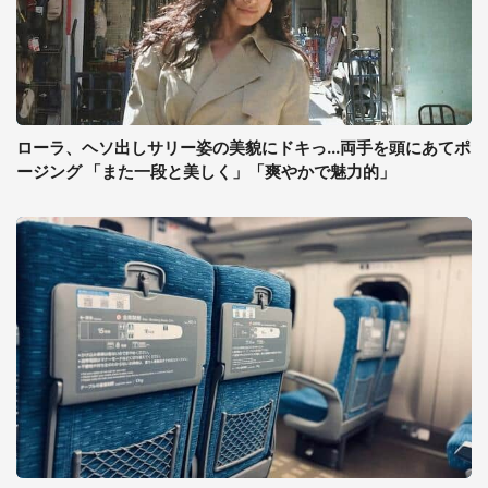
ローラ、ヘソ出しサリー姿の美貌にドキっ...両手を頭にあてポ
ージング 「また一段と美しく」「爽やかで魅力的」