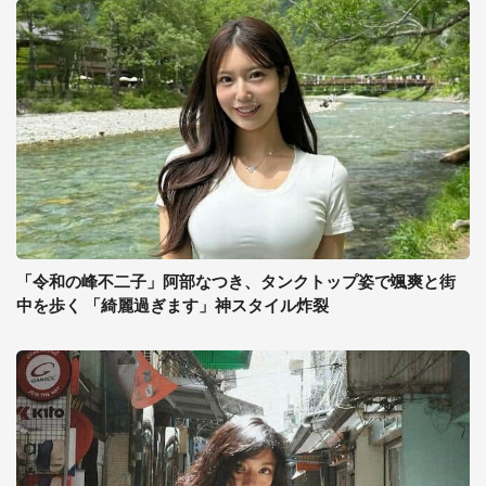
「令和の峰不二子」阿部なつき、タンクトップ姿で颯爽と街
中を歩く 「綺麗過ぎます」神スタイル炸裂