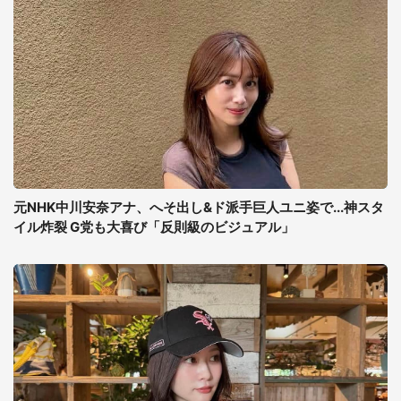
元NHK中川安奈アナ、へそ出し&ド派手巨人ユニ姿で...神スタ
イル炸裂 G党も大喜び「反則級のビジュアル」