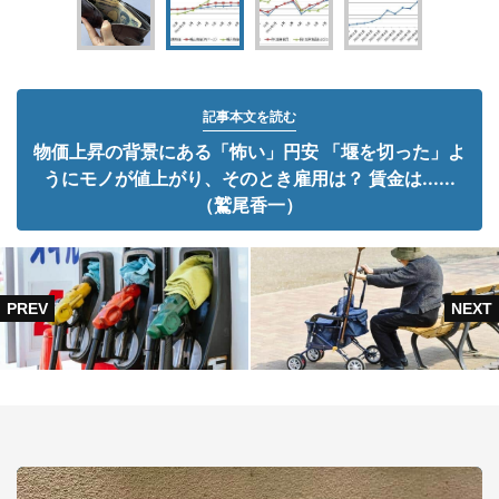
記事本文を読む
物価上昇の背景にある「怖い」円安 「堰を切った」よ
うにモノが値上がり、そのとき雇用は？ 賃金は......
（鷲尾香一）