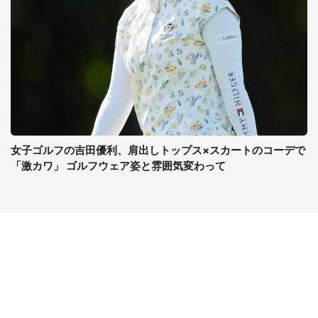
女子ゴルフの吉田優利、肩出しトップス×スカートのコーデで
「激カワ」 ゴルフウェア姿と雰囲気変わって
コンテンツ
関連サイト
最新記事一覧
J-CASTニュース
コラムざんまい
J-CASTトレンド