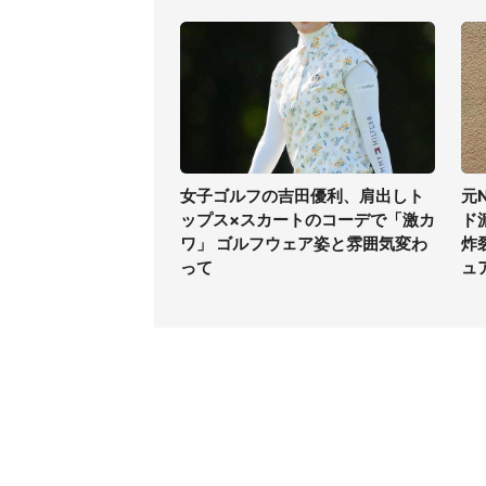
女子ゴルフの吉田優利、肩出しト
元
ップス×スカートのコーデで「激カ
ド
ワ」 ゴルフウェア姿と雰囲気変わ
炸
って
ュ
コンテンツ
関連サ