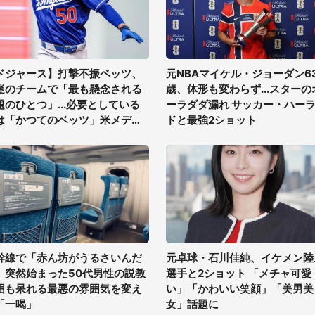
ドジャース】打撃不振ベッツ、
元NBAマイケル・ジョーダン6
迷のチームで「最も懸念される
歳、体形も変わらず...スターの
題のひとつ」...必要としている
ーラダダ漏れ サッカー・ハー
は「かつてのベッツ」米メディ
ドと最強2ショット
幹線で「赤ん坊がうるさいんだ
元卓球・石川佳純、イケメン陸
」突然始まった50代男性の説教
選手と2ショット 「メチャ可愛
囲も呆れる最悪の雰囲気を変え
い」「かわいい笑顔」「美男美
「一喝」
女」話題に