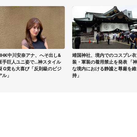
NHK中川安奈アナ、へそ出し&
靖国神社、境内でのコスプレ衣
派手巨人ユニ姿で...神スタイル
装・軍装の着用禁止を発表 「
裂 G党も大喜び「反則級のビジ
な境内における静謐と尊厳を維
アル」
持」
イト
サイトについて