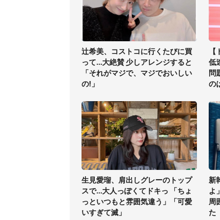
辻希美、コストコに行くたびに買
【
って...大絶賛 少しアレンジすると
低
「それがマジで、マジでおいしい
問
の!」
の
ア
生見愛瑠、肩出しグレーのトップ
新
スで...大人っぽくてドキっ 「ちょ
よ
っといつもと雰囲気違う」「可愛
周
いすぎて滅」
た