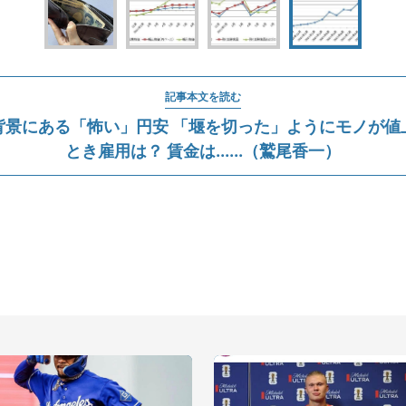
記事本文を読む
背景にある「怖い」円安 「堰を切った」ようにモノが値
とき雇用は？ 賃金は......（鷲尾香一）