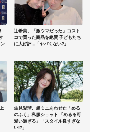
3
辻希美、「激ウマだった」コスト
オ
コで買った商品を絶賛 子どもたち
ラン
に大好評...「ヤバくない?」
上
生見愛瑠、超ミニあわせた「める
のふく」私服ショット 「めるる可
愛い過ぎる」「スタイル良すぎな
い!?」