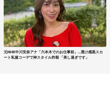
元NHK中川安奈アナ「六本木でのお仕事前」...透け感黒スカ
ート私服コーデで神スタイル炸裂 「美し過ぎです」
コンテンツ
関連サイト
最新記事一覧
J-CASTニュース
コラムざんまい
J-CASTトレンド