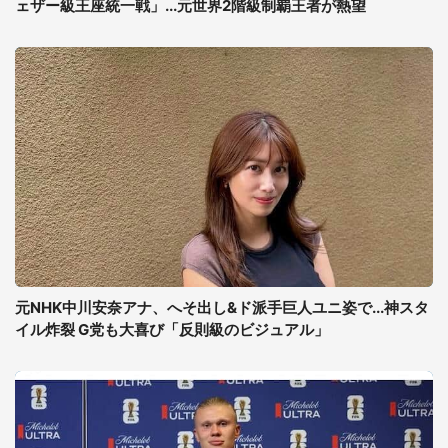
ェザー級王座統一戦」...元世界2階級制覇王者が熱望
元NHK中川安奈アナ、へそ出し&ド派手巨人ユニ姿で...神スタ
イル炸裂 G党も大喜び「反則級のビジュアル」