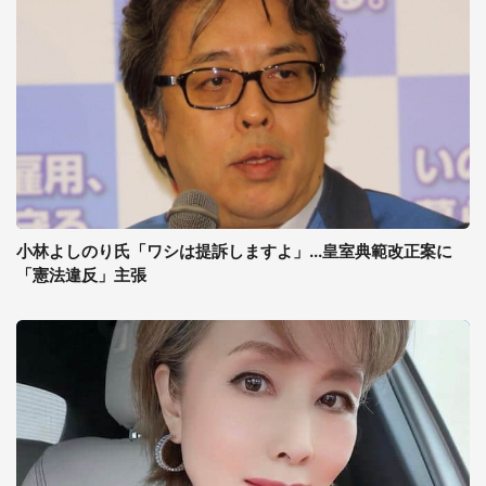
小林よしのり氏「ワシは提訴しますよ」...皇室典範改正案に
「憲法違反」主張