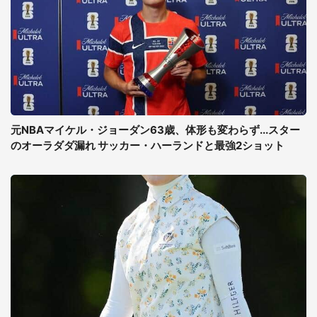
元NBAマイケル・ジョーダン63歳、体形も変わらず...スター
のオーラダダ漏れ サッカー・ハーランドと最強2ショット