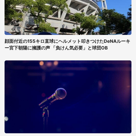
顔面付近の155キロ直球にヘルメット叩きつけたDeNAルーキ
ー宮下朝陽に擁護の声 「負けん気必要」と球団OB