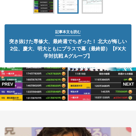
記事本文を読む
突き抜けた専修大、最終週でちぎった！ 北大が悔しい
2位、慶大、明大ともにプラスで幕（最終節）【FX大
学対抗戦 Aグループ】