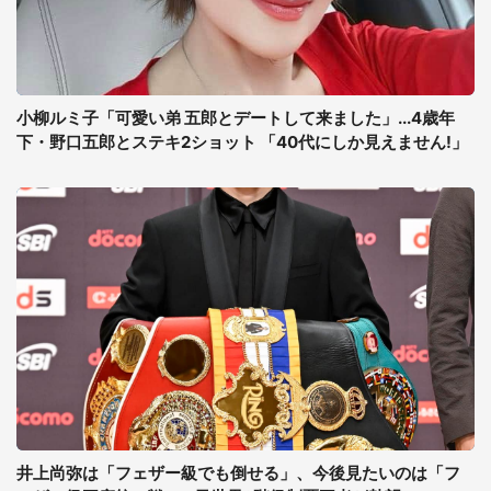
小柳ルミ子「可愛い弟 五郎とデートして来ました」...4歳年
下・野口五郎とステキ2ショット 「40代にしか見えません!」
井上尚弥は「フェザー級でも倒せる」、今後見たいのは「フ