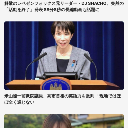
解散のレペゼンフォックス元リーダー・DJ SHACHO、突然の
「活動を終了」発表 88分8秒の長編動画も話題に
米山隆一前衆院議員、高市首相の英語力を批判 「現地ではほ
ぼ全く通じない」