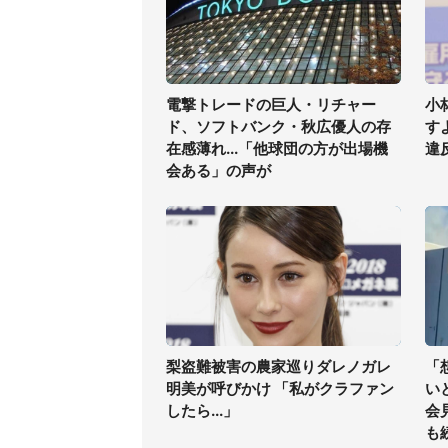
電撃トレードの巨人・リチャー
小
ド、ソフトバンク・秋広優人の存
す
在感薄れ...「他球団の方が出場機
違
会ある」の声が
梨盗難被害の農家巡りダレノガレ
「
明美が呼びかけ 「私がクラファン
い
したら...」
会
も