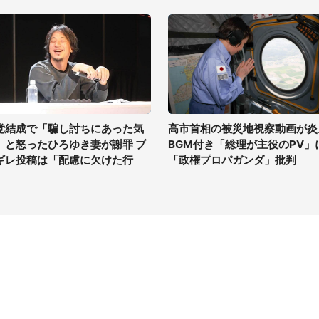
党結成で「騙し討ちにあった気
高市首相の被災地視察動画が炎
」と怒ったひろゆき妻が謝罪 ブ
BGM付き「総理が主役のPV」
ギレ投稿は「配慮に欠けた行
「政権プロパガンダ」批判
」
イト
サイトについて