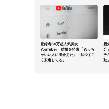
登録者60万超人気美女
新
YouTuber、結婚を発表 「めっち
分
ゃいい人に出会えた」「私今すご
チ
く安定してる」
動
コンテンツ
関連サ