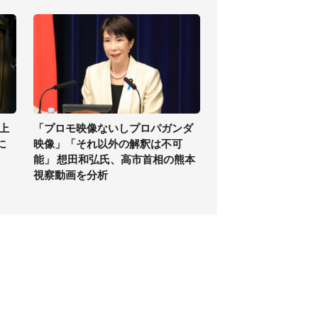
上
「プロモ映像ないしプロパガンダ
に
映像」「それ以外の解釈は不可
能」 想田和弘氏、高市首相の熊本
視察動画を分析