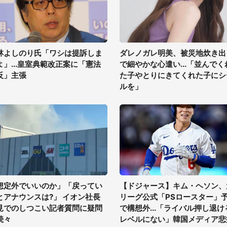
林よしのり氏「ワシは提訴しま
ダレノガレ明美、被災地炊き出
よ」...皇室典範改正案に「憲法
で細やかな心遣い...「並んでく
反」主張
た子やとりにきてくれた子にシ
ルを」
想定外でいいのか」「戻ってい
【ドジャース】キム・ヘソン、
とアナウンスは?」 イオン社長
リーグ公式「PSロースター」
見でのしつこい記者質問に疑問
で構想外...「ライバル押し退け
続々
レベルにない」韓国メディア悲