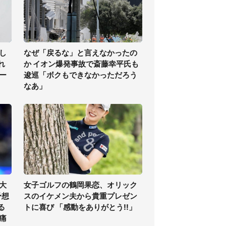
し
なぜ「戻るな」と言えなかったの
れ
か イオン爆発事故で斎藤幸平氏も
ー
逡巡「ボクもできなかっただろう
なあ」
大
女子ゴルフの鶴岡果恋、オリック
予想
スのイケメン夫から貴重プレゼン
る
トに喜び 「感動をありがとう!!」
痛