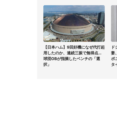
【日本ハム】9回好機になぜ代打起
ド
用したのか、連続三振で無得点...
妻
球団OBが指摘したベンチの「選
ポ
択」
タ
コンテンツ
関連サ