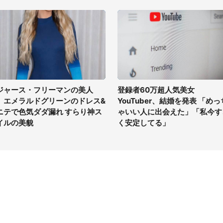
ジャース・フリーマンの美人
登録者60万超人気美女
、エメラルドグリーンのドレス&
YouTuber、結婚を発表 「めっ
ニテで色気ダダ漏れ すらり神ス
ゃいい人に出会えた」「私今す
イルの美貌
く安定してる」
イト
サイトについて