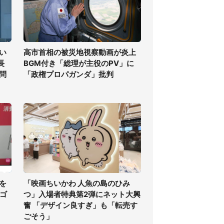
い
高市首相の被災地視察動画が炎上
長
BGM付き「総理が主役のPV」に
問
「政権プロパガンダ」批判
を
「映画ちいかわ 人魚の島のひみ
・ゴ
つ」入場者特典第2弾にネット大興
奮 「デザイン良すぎ」も「転売す
ごそう」