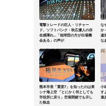
電撃トレードの巨人・リチャー
な
ド、ソフトバンク・秋広優人の存
か
在感薄れ...「他球団の方が出場機
逡
会ある」の声が
な
熊本市長「震度7」を知ったのは東
小
シナ海上空 「とにかく何としても
す
市役所に戻り」空港閉鎖でも示し
違
た執念