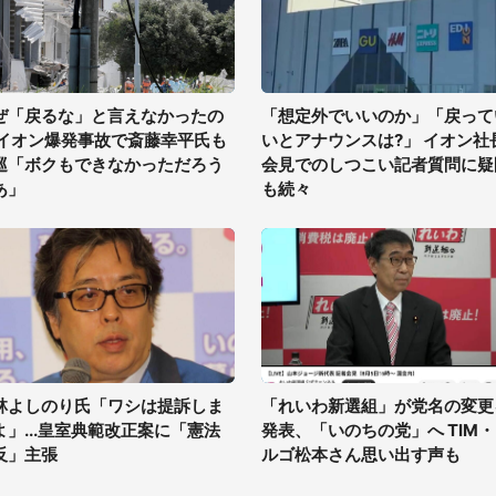
ぜ「戻るな」と言えなかったの
「想定外でいいのか」「戻って
 イオン爆発事故で斎藤幸平氏も
いとアナウンスは?」 イオン社
巡「ボクもできなかっただろう
会見でのしつこい記者質問に疑
あ」
も続々
林よしのり氏「ワシは提訴しま
「れいわ新選組」が党名の変更
よ」...皇室典範改正案に「憲法
発表、「いのちの党」へ TIM
反」主張
ルゴ松本さん思い出す声も