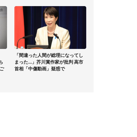
「間違った人間が総理になってし
ち
まった...」芥川賞作家が批判 高市
ご
首相「中傷動画」疑惑で