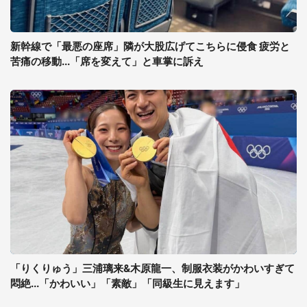
新幹線で「最悪の座席」隣が大股広げてこちらに侵食 疲労と
苦痛の移動...「席を変えて」と車掌に訴え
「りくりゅう」三浦璃来&木原龍一、制服衣装がかわいすぎて
悶絶...「かわいい」「素敵」「同級生に見えます」