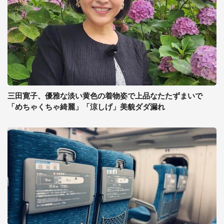
三田寛子、優雅な淡い黄色の着物姿で上品なたたずまいで
「めちゃくちゃ綺麗」「涼しげ」美貌ダダ漏れ