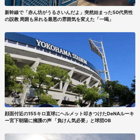
新幹線で「赤ん坊がうるさいんだよ」突然始まった50代男性
の説教 周囲も呆れる最悪の雰囲気を変えた「一喝」
顔面付近の155キロ直球にヘルメット叩きつけたDeNAルーキ
ー宮下朝陽に擁護の声 「負けん気必要」と球団OB