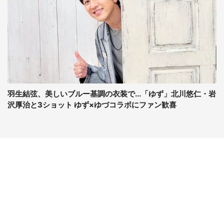
羽生結弦、美しいブルー基調の衣装で...「ゆず」北川悠仁・岩
沢厚治と3ショット ゆず×ゆづコラボにファン歓喜
コンテンツ
関連サイト
最新記事一覧
J-CASTニュース
コラムざんまい
J-CASTトレンド
ニュース pickup
J-CAST会社ウォッチ