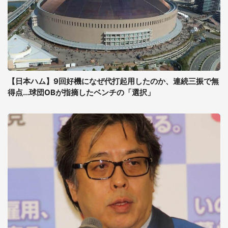
【日本ハム】9回好機になぜ代打起用したのか、連続三振で無
得点...球団OBが指摘したベンチの「選択」