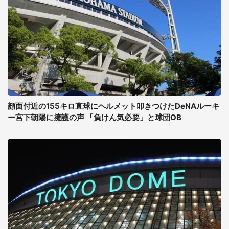
顔面付近の155キロ直球にヘルメット叩きつけたDeNAルーキ
ー宮下朝陽に擁護の声 「負けん気必要」と球団OB