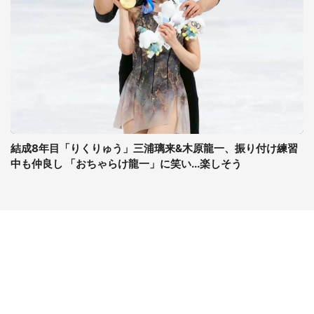
結成8年目「りくりゅう」三浦璃来&木原龍一、振り付け練習
中も仲良し 「おちゃらけ龍一」に笑い...楽しそう
コンテンツ
関連サイト
最新記事一覧
J-CASTニュース
コラムざんまい
J-CASTトレンド