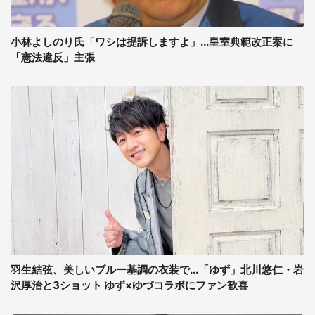
小林よしのり氏「ワシは提訴しますよ」...皇室典範改正案に
「憲法違反」主張
羽生結弦、美しいブルー基調の衣装で...「ゆず」北川悠仁・岩
沢厚治と3ショット ゆず×ゆづコラボにファン歓喜