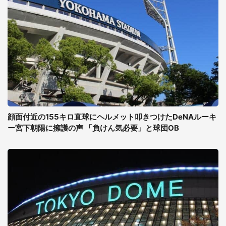
顔面付近の155キロ直球にヘルメット叩きつけたDeNAルーキ
ー宮下朝陽に擁護の声 「負けん気必要」と球団OB