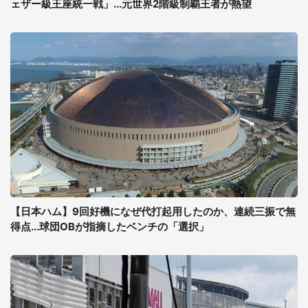
ェザー級王座統一戦」...元世界2階級制覇王者が熱望
【日本ハム】9回好機になぜ代打起用したのか、連続三振で無
得点...球団OBが指摘したベンチの「選択」