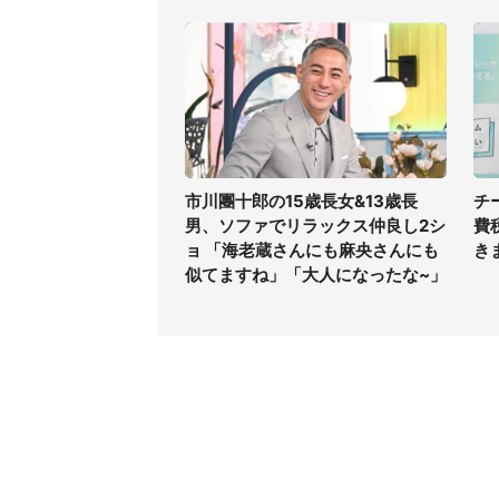
市川團十郎の15歳長女&13歳長
チ
男、ソファでリラックス仲良し2シ
費
ョ 「海老蔵さんにも麻央さんにも
き
似てますね」「大人になったな~」
コンテンツ
関連サ