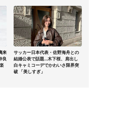
璃来
サッカー日本代表・佐野海舟との
仲良
結婚公表で話題...木下桜、肩出し
.楽
白キャミコーデでかわいさ限界突
破 「美しすぎ」