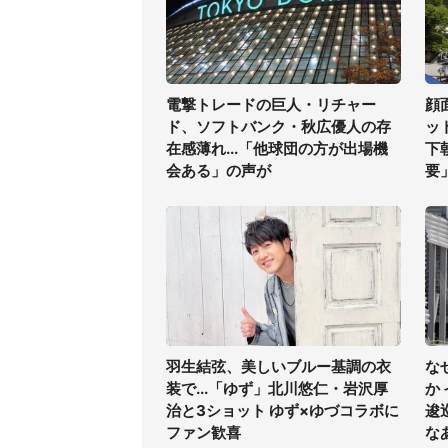
電撃トレードの巨人・リチャー
顔
ド、ソフトバンク・秋広優人の存
ッ
在感薄れ...「他球団の方が出場機
下
会ある」の声が
要
羽生結弦、美しいブルー基調の衣
な
装で...「ゆず」北川悠仁・岩沢厚
か
治と3ショット ゆず×ゆづコラボに
逡
ファン歓喜
な