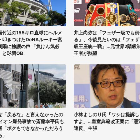
面付近の155キロ直球にヘルメ
井上尚弥は「フェザー級でも倒
ト叩きつけたDeNAルーキー宮
る」、今後見たいのは「フェザ
朝陽に擁護の声 「負けん気必
級王座統一戦」...元世界2階級
」と球団OB
王者が熱望
ぜ「戻るな」と言えなかったの
小林よしのり氏「ワシは提訴し
 イオン爆発事故で斎藤幸平氏も
すよ」...皇室典範改正案に「憲
巡「ボクもできなかっただろう
違反」主張
あ」