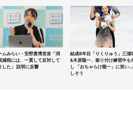
ームみらい・安野貴博党首「消
結成8年目「りくりゅう」三浦
税減税には、一貫して反対して
&木原龍一、振り付け練習中も
ました」 説明に反響
し 「おちゃらけ龍一」に笑い..
しそう
イト
サイトについて