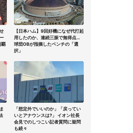
せ
【日本ハム】9回好機になぜ代打起
ー
用したのか、連続三振で無得点...
制覇
球団OBが指摘したベンチの「選
択」
ま
「想定外でいいのか」「戻ってい
法
いとアナウンスは?」 イオン社長
会見でのしつこい記者質問に疑問
も続々