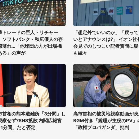
撃トレードの巨人・リチャー
「想定外でいいのか」「戻って
、ソフトバンク・秋広優人の存
いとアナウンスは?」 イオン社
感薄れ...「他球団の方が出場機
会見でのしつこい記者質問に疑
ある」の声が
も続々
市首相の熊本避難所「3分間」し
高市首相の被災地視察動画が炎
視察せず?SNS拡散 内閣広報官
BGM付き「総理が主役のPV」
51分間」だと否定
「政権プロパガンダ」批判