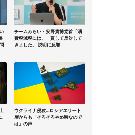
い
チームみらい・安野貴博党首「消
長
費税減税には、一貫して反対して
問
きました」 説明に反響
上
ウクライナ侵攻...ロシアエリート
に
層からも「そろそろやめ時なので
は」の声