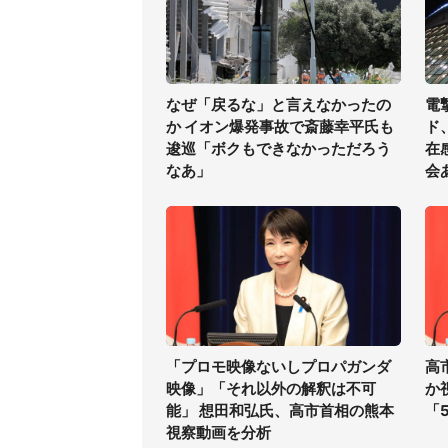
なぜ「戻るな」と言えなかったの
電
か イオン爆発事故で斎藤幸平氏も
ド
逡巡「ボクもできなかっただろう
在
なあ」
会
「プロモ映像ないしプロパガンダ
高
映像」「それ以外の解釈は不可
か
能」 想田和弘氏、高市首相の熊本
「
視察動画を分析