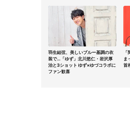
羽生結弦、美しいブルー基調の衣
「
装で...「ゆず」北川悠仁・岩沢厚
ま
治と3ショット ゆず×ゆづコラボに
首
ファン歓喜
コンテンツ
関連サ