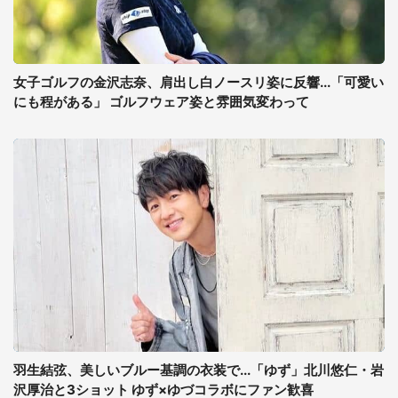
女子ゴルフの金沢志奈、肩出し白ノースリ姿に反響...「可愛い
にも程がある」 ゴルフウェア姿と雰囲気変わって
羽生結弦、美しいブルー基調の衣装で...「ゆず」北川悠仁・岩
沢厚治と3ショット ゆず×ゆづコラボにファン歓喜