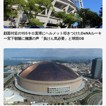
顔面付近の155キロ直球にヘルメット叩きつけたDeNAルーキ
ー宮下朝陽に擁護の声 「負けん気必要」と球団OB