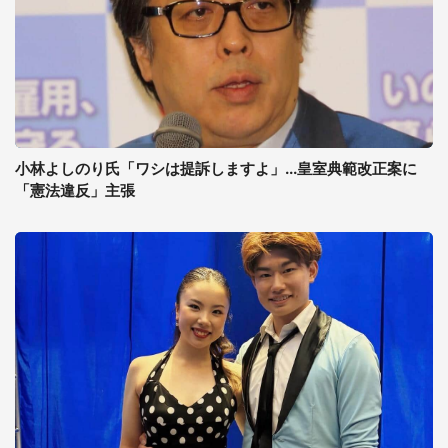
小林よしのり氏「ワシは提訴しますよ」...皇室典範改正案に
「憲法違反」主張