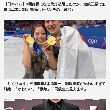
【日本ハム】9回好機になぜ代打起用したのか、連続三振で無
得点...球団OBが指摘したベンチの「選択」
「りくりゅう」三浦璃来&木原龍一、制服衣装がかわいすぎて
悶絶...「かわいい」「素敵」「同級生に見えます」