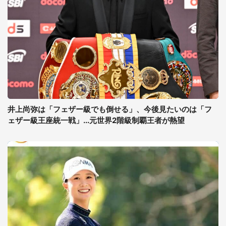
井上尚弥は「フェザー級でも倒せる」、今後見たいのは「フ
ェザー級王座統一戦」...元世界2階級制覇王者が熱望