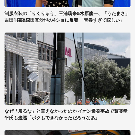
制服衣装の「りくりゅう」三浦璃来&木原龍一、「うたまさ」
吉田唄菜&森田真沙也の4ショに反響 「青春すぎて眩しい」
なぜ「戻るな」と言えなかったのか イオン爆発事故で斎藤幸
平氏も逡巡「ボクもできなかっただろうなあ」