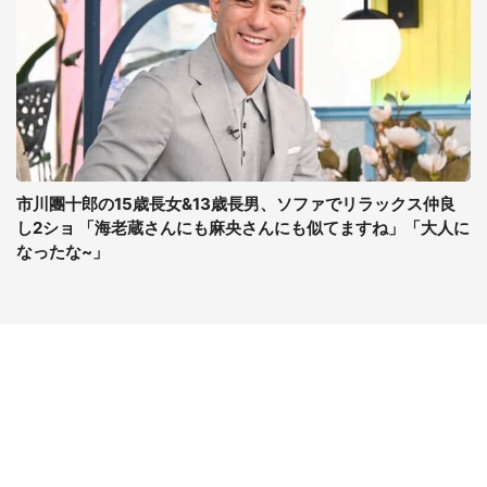
市川團十郎の15歳長女&13歳長男、ソファでリラックス仲良
し2ショ 「海老蔵さんにも麻央さんにも似てますね」「大人に
なったな~」
コンテンツ
関連サイト
最新記事一覧
J-CASTニュース
コラムざんまい
J-CASTトレンド