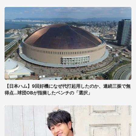
【日本ハム】9回好機になぜ代打起用したのか、連続三振で無
得点...球団OBが指摘したベンチの「選択」