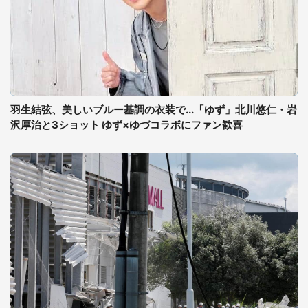
羽生結弦、美しいブルー基調の衣装で...「ゆず」北川悠仁・岩
沢厚治と3ショット ゆず×ゆづコラボにファン歓喜