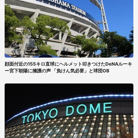
顔面付近の155キロ直球にヘルメット叩きつけたDeNAルーキ
ー宮下朝陽に擁護の声 「負けん気必要」と球団OB