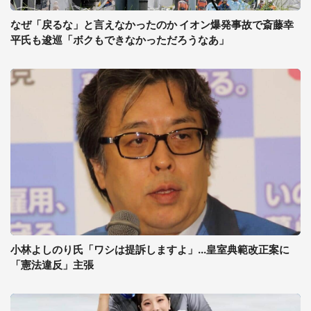
なぜ「戻るな」と言えなかったのか イオン爆発事故で斎藤幸
平氏も逡巡「ボクもできなかっただろうなあ」
小林よしのり氏「ワシは提訴しますよ」...皇室典範改正案に
「憲法違反」主張