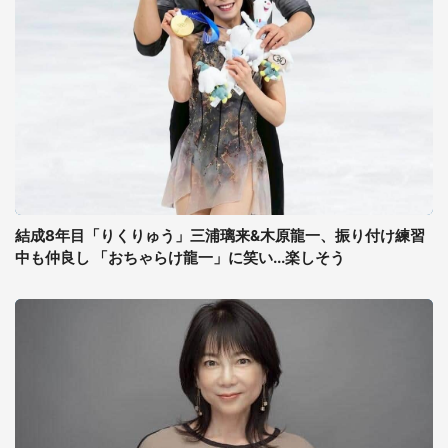
結成8年目「りくりゅう」三浦璃来&木原龍一、振り付け練習
中も仲良し 「おちゃらけ龍一」に笑い...楽しそう