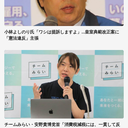
小林よしのり氏「ワシは提訴しますよ」...皇室典範改正案に
「憲法違反」主張
チームみらい・安野貴博党首「消費税減税には、一貫して反