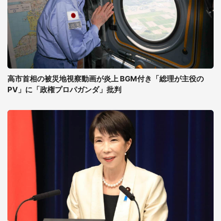
高市首相の被災地視察動画が炎上 BGM付き「総理が主役の
PV」に「政権プロパガンダ」批判