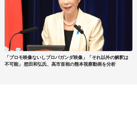
「プロモ映像ないしプロパガンダ映像」「それ以外の解釈は
不可能」 想田和弘氏、高市首相の熊本視察動画を分析
コンテンツ
関連サイト
最新記事一覧
J-CASTニュース
コラムざんまい
J-CASTトレンド
ニュース pickup
J-CAST会社ウォッチ