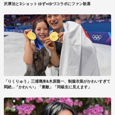
沢厚治と3ショット ゆず×ゆづコラボにファン歓喜
「りくりゅう」三浦璃来&木原龍一、制服衣装がかわいすぎて
悶絶...「かわいい」「素敵」「同級生に見えます」