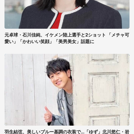
元卓球・石川佳純、イケメン陸上選手と2ショット 「メチャ可
愛い」「かわいい笑顔」「美男美女」話題に
羽生結弦、美しいブルー基調の衣装で...「ゆず」北川悠仁・岩