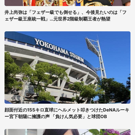
井上尚弥は「フェザー級でも倒せる」、今後見たいのは「フ
ェザー級王座統一戦」...元世界2階級制覇王者が熱望
顔面付近の155キロ直球にヘルメット叩きつけたDeNAルーキ
ー宮下朝陽に擁護の声 「負けん気必要」と球団OB