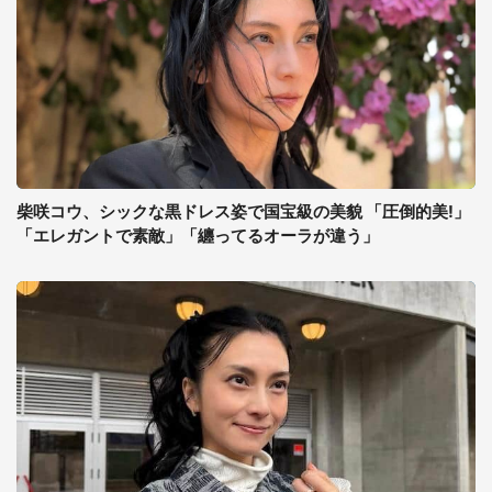
柴咲コウ、シックな黒ドレス姿で国宝級の美貌 「圧倒的美!」
「エレガントで素敵」「纏ってるオーラが違う」