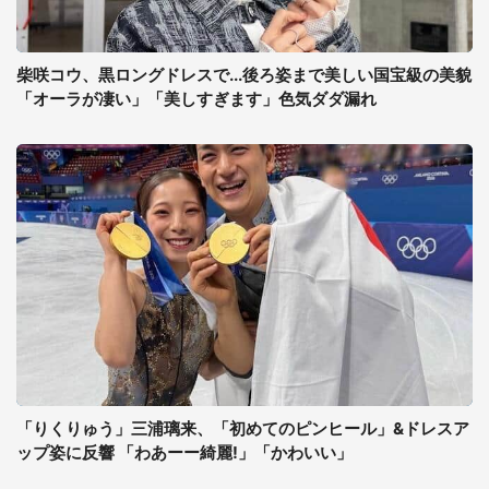
柴咲コウ、黒ロングドレスで...後ろ姿まで美しい国宝級の美貌
「オーラが凄い」「美しすぎます」色気ダダ漏れ
「りくりゅう」三浦璃来、「初めてのピンヒール」&ドレスア
ップ姿に反響 「わあーー綺麗!」「かわいい」