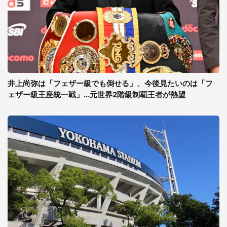
井上尚弥は「フェザー級でも倒せる」、今後見たいのは「フ
ェザー級王座統一戦」...元世界2階級制覇王者が熱望