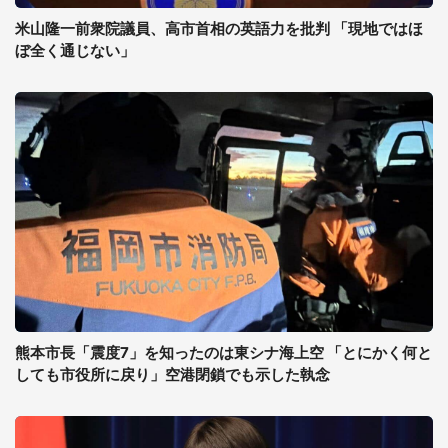
米山隆一前衆院議員、高市首相の英語力を批判 「現地ではほ
ぼ全く通じない」
熊本市長「震度7」を知ったのは東シナ海上空 「とにかく何と
しても市役所に戻り」空港閉鎖でも示した執念