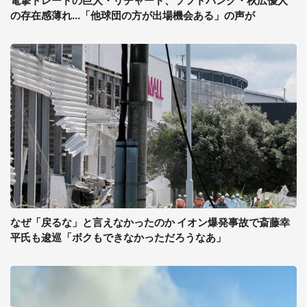
電撃トレードの巨人・リチャード、ソフトバンク・秋広優人
の存在感薄れ...「他球団の方が出場機会ある」の声が
なぜ「戻るな」と言えなかったのか イオン爆発事故で斎藤幸
平氏も逡巡「ボクもできなかっただろうなあ」