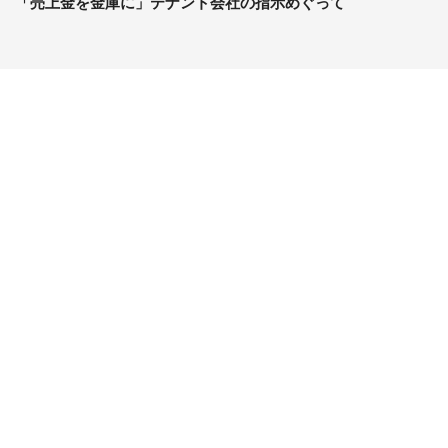
「売上金を金庫に」テナント会社の指示めぐって
コンテンツ
関連サイト
最新記事一覧
J-CASTニュース
コラムざんまい
J-CASTトレンド
ニュース pickup
J-CAST会社ウォッチ
マネー
BOOKウォッチ
キャリア
東京バーゲンマニア
ビジネス
Jタウンネット
アクセスランキング
ゼロまる
サイトについて