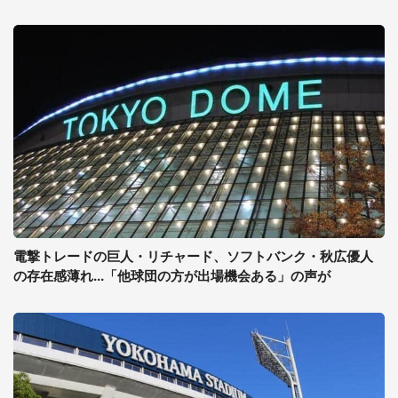
電撃トレードの巨人・リチャード、ソフトバンク・秋広優人
の存在感薄れ...「他球団の方が出場機会ある」の声が