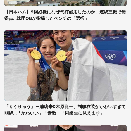
【日本ハム】9回好機になぜ代打起用したのか、連続三振で無
得点...球団OBが指摘したベンチの「選択」
「りくりゅう」三浦璃来&木原龍一、制服衣装がかわいすぎて
悶絶...「かわいい」「素敵」「同級生に見えます」