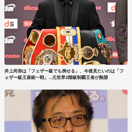
井上尚弥は「フェザー級でも倒せる」、今後見たいのは「フ
ェザー級王座統一戦」...元世界2階級制覇王者が熱望