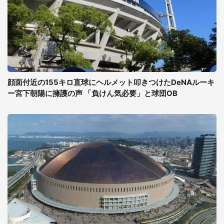
顔面付近の155キロ直球にヘルメット叩きつけたDeNAルーキ
ー宮下朝陽に擁護の声 「負けん気必要」と球団OB