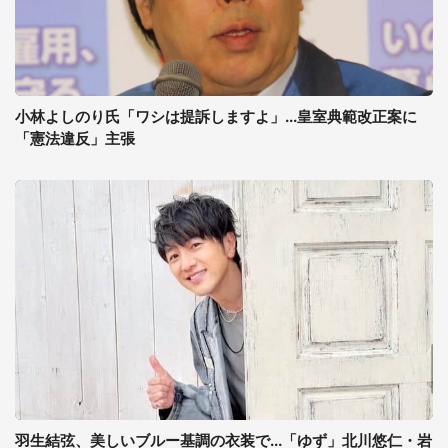
小林よしのり氏「ワシは提訴しますよ」...皇室典範改正案に
「憲法違反」主張
羽生結弦、美しいブルー基調の衣装で...「ゆず」北川悠仁・岩