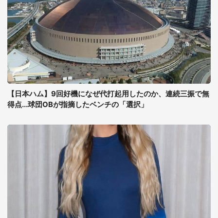
【日本ハム】9回好機になぜ代打起用したのか、連続三振で無
得点...球団OBが指摘したベンチの「選択」