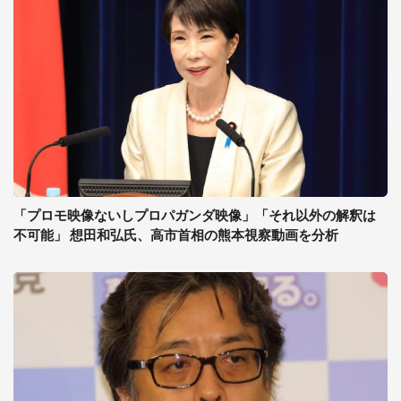
「プロモ映像ないしプロパガンダ映像」「それ以外の解釈は
不可能」 想田和弘氏、高市首相の熊本視察動画を分析