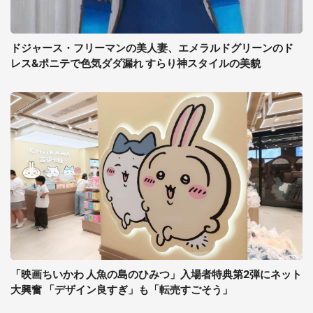
ドジャース・フリーマンの美人妻、エメラルドグリーンのド
レス&ポニテで色気ダダ漏れ すらり神スタイルの美貌
「映画ちいかわ 人魚の島のひみつ」入場者特典第2弾にネット
大興奮 「デザイン良すぎ」も「転売すごそう」