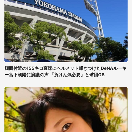
顔面付近の155キロ直球にヘルメット叩きつけたDeNAルーキ
ー宮下朝陽に擁護の声 「負けん気必要」と球団OB