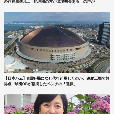
の存在感薄れ...「他球団の方が出場機会ある」の声が
【日本ハム】9回好機になぜ代打起用したのか、連続三振で無
得点...球団OBが指摘したベンチの「選択」