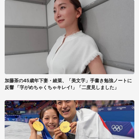
加藤茶の45歳年下妻・綾菜、「美文字」手書き勉強ノートに
反響 「字がめちゃくちゃキレイ!」「二度見しました」