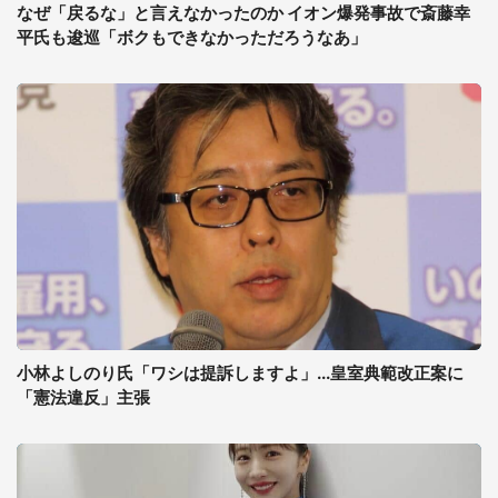
なぜ「戻るな」と言えなかったのか イオン爆発事故で斎藤幸
平氏も逡巡「ボクもできなかっただろうなあ」
小林よしのり氏「ワシは提訴しますよ」...皇室典範改正案に
「憲法違反」主張