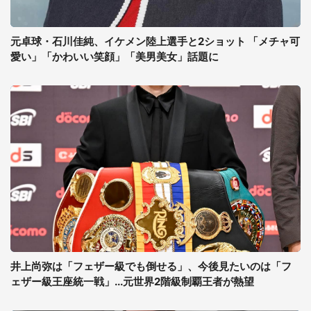
元卓球・石川佳純、イケメン陸上選手と2ショット 「メチャ可
愛い」「かわいい笑顔」「美男美女」話題に
井上尚弥は「フェザー級でも倒せる」、今後見たいのは「フ
ェザー級王座統一戦」...元世界2階級制覇王者が熱望