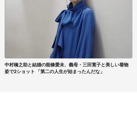
中村橋之助と結婚の能條愛未、義母・三田寛子と美しい着物
姿で2ショット 「第二の人生が始まったんだな」
コンテンツ
関連サイト
最新記事一覧
J-CASTニュース
コラムざんまい
J-CASTトレンド