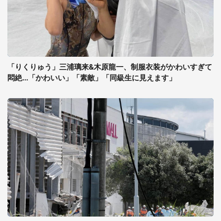
「りくりゅう」三浦璃来&木原龍一、制服衣装がかわいすぎて
悶絶...「かわいい」「素敵」「同級生に見えます」