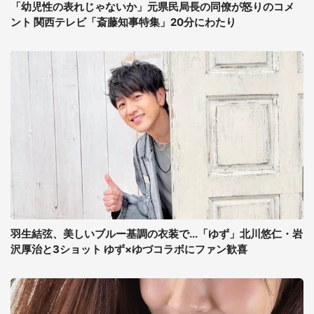
「幼児性の表れじゃないか」元県民局長の同僚が怒りのコメ
ント 関西テレビ「斎藤知事特集」20分にわたり
羽生結弦、美しいブルー基調の衣装で...「ゆず」北川悠仁・岩
沢厚治と3ショット ゆず×ゆづコラボにファン歓喜