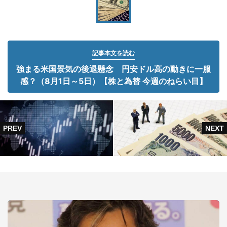
記事本文を読む
強まる米国景気の後退懸念 円安ドル高の動きに一服
感？（8月1日～5日）【株と為替 今週のねらい目】