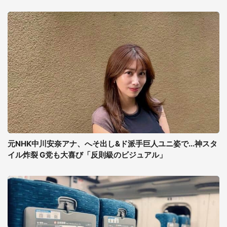
元NHK中川安奈アナ、へそ出し&ド派手巨人ユニ姿で...神スタ
イル炸裂 G党も大喜び「反則級のビジュアル」