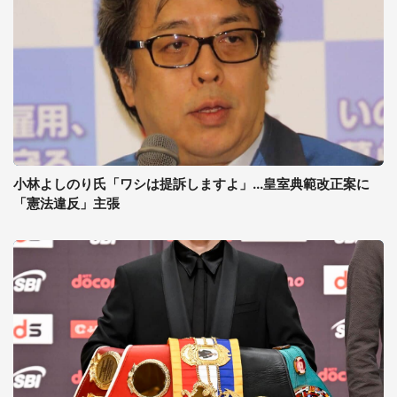
小林よしのり氏「ワシは提訴しますよ」...皇室典範改正案に
「憲法違反」主張