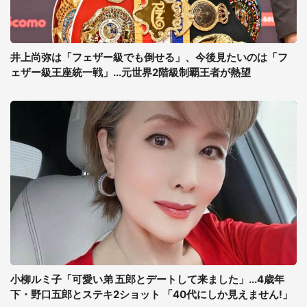
井上尚弥は「フェザー級でも倒せる」、今後見たいのは「フ
ェザー級王座統一戦」...元世界2階級制覇王者が熱望
小柳ルミ子「可愛い弟 五郎とデートして来ました」...4歳年
下・野口五郎とステキ2ショット 「40代にしか見えません!」